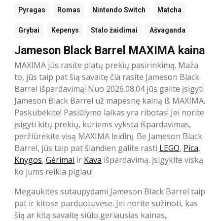
Pyragas
Romas
Nintendo Switch
Matcha
Grybai
Kepenys
Stalo žaidimai
Ašvaganda
Jameson Black Barrel MAXIMA kaina
MAXIMA jūs rasite platų prekių pasirinkimą. Maža
to, jūs taip pat šią savaitę čia rasite Jameson Black
Barrel išpardavimą! Nuo 2026.08.04 jūs galite įsigyti
Jameson Black Barrel už mapesnę kainą iš MAXIMA.
Paskubėkite! Pasiūlymo laikas yra ribotas! Jei norite
įsigyti kitų prekių, kuriems vyksta išpardavimas,
peržiūrėkite visą MAXIMA leidinį. Be Jameson Black
Barrel, jūs taip pat šiandien galite rasti
LEGO
,
Pica
,
Knygos
,
Gėrimai
ir
Kava
išpardavimą. Įsigykite viską
ko jums reikia pigiau!
Mėgaukitės sutaupydami Jameson Black Barrel taip
pat ir kitose parduotuvėse. Jei norite sužinoti, kas
šią ar kitą savaitę siūlo geriausias kainas,