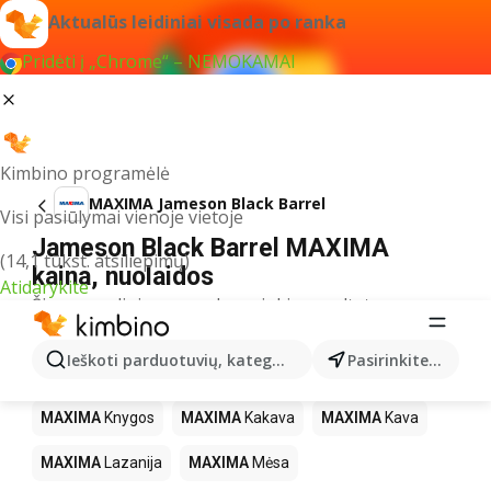
Aktualūs leidiniai visada po ranka
Pridėti į „Chrome“ – NEMOKAMAI
Kimbino programėlė
MAXIMA Jameson Black Barrel
Visi pasiūlymai vienoje vietoje
Jameson Black Barrel MAXIMA
(14,1 tūkst. atsiliepimų)
kaina, nuolaidos
Atidarykite
Šiuo pavadinimu neradome jokių rezultatų
Kiti produktai parduotuvėse MAXIMA
Ieškoti parduotuvių, kategorijų, produktų...
Pasirinkite miestą
MAXIMA
LEGO
MAXIMA
Gėrimai
MAXIMA
Pica
MAXIMA
Knygos
MAXIMA
Kakava
MAXIMA
Kava
MAXIMA
Lazanija
MAXIMA
Mėsa