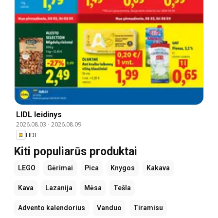
LIDL leidinys
2026.08.03
-
2026.08.09
LIDL
Kiti populiarūs produktai
LEGO
Gėrimai
Pica
Knygos
Kakava
Kava
Lazanija
Mėsa
Tešla
Advento kalendorius
Vanduo
Tiramisu