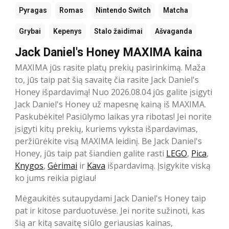
Pyragas
Romas
Nintendo Switch
Matcha
Grybai
Kepenys
Stalo žaidimai
Ašvaganda
Jack Daniel's Honey MAXIMA kaina
MAXIMA jūs rasite platų prekių pasirinkimą. Maža
to, jūs taip pat šią savaitę čia rasite Jack Daniel's
Honey išpardavimą! Nuo 2026.08.04 jūs galite įsigyti
Jack Daniel's Honey už mapesnę kainą iš MAXIMA.
Paskubėkite! Pasiūlymo laikas yra ribotas! Jei norite
įsigyti kitų prekių, kuriems vyksta išpardavimas,
peržiūrėkite visą MAXIMA leidinį. Be Jack Daniel's
Honey, jūs taip pat šiandien galite rasti
LEGO
,
Pica
,
Knygos
,
Gėrimai
ir
Kava
išpardavimą. Įsigykite viską
ko jums reikia pigiau!
Mėgaukitės sutaupydami Jack Daniel's Honey taip
pat ir kitose parduotuvėse. Jei norite sužinoti, kas
šią ar kitą savaitę siūlo geriausias kainas,