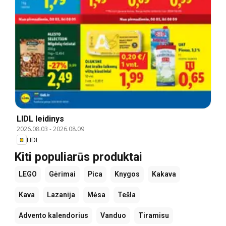
LIDL leidinys
2026.08.03
-
2026.08.09
LIDL
Kiti populiarūs produktai
LEGO
Gėrimai
Pica
Knygos
Kakava
Kava
Lazanija
Mėsa
Tešla
Advento kalendorius
Vanduo
Tiramisu