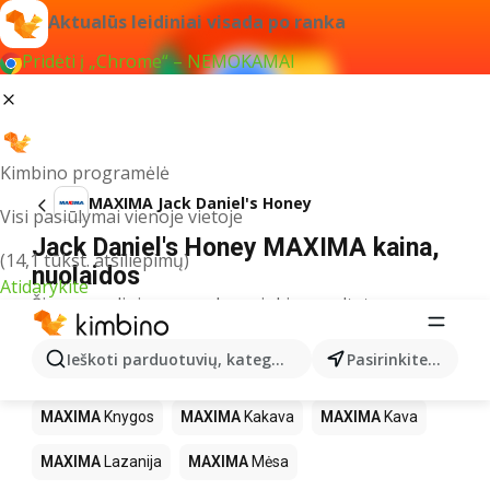
Aktualūs leidiniai visada po ranka
Pridėti į „Chrome“ – NEMOKAMAI
Kimbino programėlė
MAXIMA Jack Daniel's Honey
Visi pasiūlymai vienoje vietoje
Jack Daniel's Honey MAXIMA kaina,
(14,1 tūkst. atsiliepimų)
nuolaidos
Atidarykite
Šiuo pavadinimu neradome jokių rezultatų
Kiti produktai parduotuvėse MAXIMA
Ieškoti parduotuvių, kategorijų, produktų...
Pasirinkite miestą
MAXIMA
LEGO
MAXIMA
Gėrimai
MAXIMA
Pica
MAXIMA
Knygos
MAXIMA
Kakava
MAXIMA
Kava
MAXIMA
Lazanija
MAXIMA
Mėsa