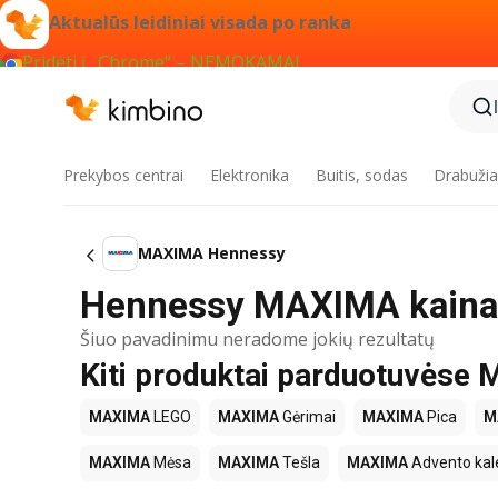
Aktualūs leidiniai visada po ranka
Pridėti į „Chrome“ – NEMOKAMAI
Prekybos centrai
Elektronika
Buitis, sodas
Drabužiai
MAXIMA Hennessy
Hennessy MAXIMA kaina,
Šiuo pavadinimu neradome jokių rezultatų
Kiti produktai parduotuvės
MAXIMA
LEGO
MAXIMA
Gėrimai
MAXIMA
Pica
M
MAXIMA
Mėsa
MAXIMA
Tešla
MAXIMA
Advento kal