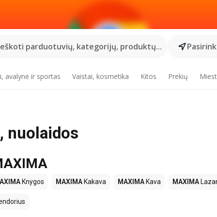
Ieškoti parduotuvių, kategorijų, produktų...
Pasirin
, avalynė ir sportas
Vaistai, kosmetika
Kitos
Prekių
Miest
 nuolaidos
e MAXIMA
AXIMA
Knygos
MAXIMA
Kakava
MAXIMA
Kava
MAXIMA
Lazan
endorius