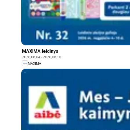
MAXIMA leidinys
2026.08.04
-
2026.08.10
MAXIMA