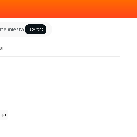
kite miestą
Patvirtinti
ai
ija