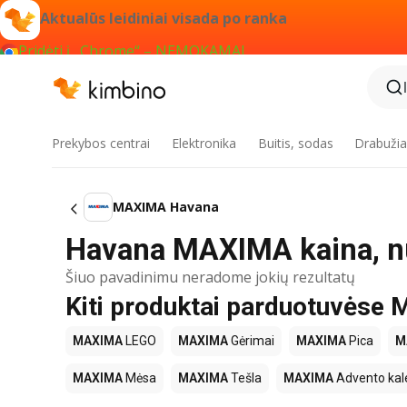
Aktualūs leidiniai visada po ranka
Pridėti į „Chrome“ – NEMOKAMAI
Prekybos centrai
Elektronika
Buitis, sodas
Drabužiai
MAXIMA Havana
Havana MAXIMA kaina, n
Šiuo pavadinimu neradome jokių rezultatų
Kiti produktai parduotuvės
MAXIMA
LEGO
MAXIMA
Gėrimai
MAXIMA
Pica
M
MAXIMA
Mėsa
MAXIMA
Tešla
MAXIMA
Advento kal