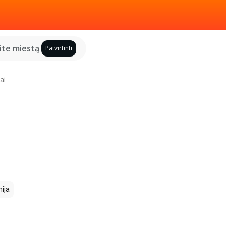
kite miestą
Patvirtinti
ai
ija