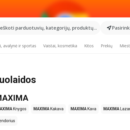
Ieškoti parduotuvių, kategorijų, produktų...
Pasirin
, avalynė ir sportas
Vaistai, kosmetika
Kitos
Prekių
Miest
uolaidos
e MAXIMA
AXIMA
Knygos
MAXIMA
Kakava
MAXIMA
Kava
MAXIMA
Lazan
endorius