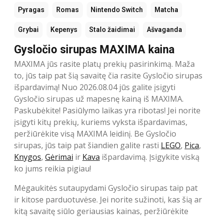
Pyragas
Romas
Nintendo Switch
Matcha
Grybai
Kepenys
Stalo žaidimai
Ašvaganda
Gysločio sirupas MAXIMA kaina
MAXIMA jūs rasite platų prekių pasirinkimą. Maža
to, jūs taip pat šią savaitę čia rasite Gysločio sirupas
išpardavimą! Nuo 2026.08.04 jūs galite įsigyti
Gysločio sirupas už mapesnę kainą iš MAXIMA.
Paskubėkite! Pasiūlymo laikas yra ribotas! Jei norite
įsigyti kitų prekių, kuriems vyksta išpardavimas,
peržiūrėkite visą MAXIMA leidinį. Be Gysločio
sirupas, jūs taip pat šiandien galite rasti
LEGO
,
Pica
,
Knygos
,
Gėrimai
ir
Kava
išpardavimą. Įsigykite viską
ko jums reikia pigiau!
Mėgaukitės sutaupydami Gysločio sirupas taip pat
ir kitose parduotuvėse. Jei norite sužinoti, kas šią ar
kitą savaitę siūlo geriausias kainas, peržiūrėkite