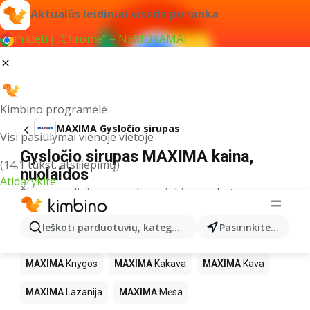
Aktualūs leidiniai visada po ranka
Pridėti į „Chrome“ – NEMOKAMAI
Kimbino programėlė
MAXIMA Gysločio sirupas
Visi pasiūlymai vienoje vietoje
Gysločio sirupas MAXIMA kaina,
(14,1 tūkst. atsiliepimų)
nuolaidos
Atidarykite
Šiuo pavadinimu neradome jokių rezultatų
Kiti produktai parduotuvėse MAXIMA
Ieškoti parduotuvių, kategorijų, produktų...
Pasirinkite miestą
MAXIMA
LEGO
MAXIMA
Gėrimai
MAXIMA
Pica
MAXIMA
Knygos
MAXIMA
Kakava
MAXIMA
Kava
MAXIMA
Lazanija
MAXIMA
Mėsa