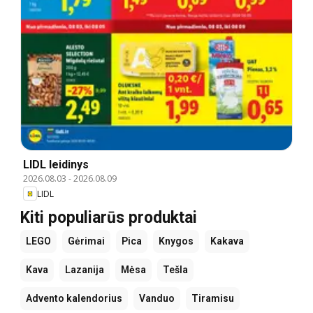
LIDL leidinys
2026.08.03
-
2026.08.09
LIDL
Kiti populiarūs produktai
LEGO
Gėrimai
Pica
Knygos
Kakava
Kava
Lazanija
Mėsa
Tešla
Advento kalendorius
Vanduo
Tiramisu