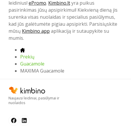
leidinius!
ePromo
.
Kimbino.lt
yra puikus
pasirinkimas jūsų apsipirkimui! Kiekvieną dieną jis
surenka visas nuolaidas ir specialius pasiūlymus,
kad jūs galėtumėte pigiau apsipirkti. Parsisiųskite
mūsų
Kimbino app
aplikaciją ir sutaupykite su
mumis.
Prekių
Guacamole
MAXIMA Guacamole
Naujausi leidiniai, pasiūlymai ir
nuolaidos