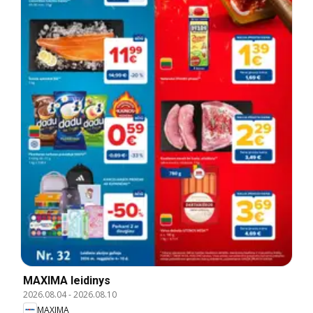
MAXIMA leidinys
2026.08.04
-
2026.08.10
MAXIMA