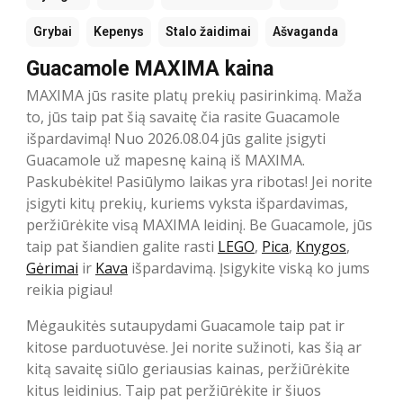
Grybai
Kepenys
Stalo žaidimai
Ašvaganda
Guacamole MAXIMA kaina
MAXIMA jūs rasite platų prekių pasirinkimą. Maža
to, jūs taip pat šią savaitę čia rasite Guacamole
išpardavimą! Nuo 2026.08.04 jūs galite įsigyti
Guacamole už mapesnę kainą iš MAXIMA.
Paskubėkite! Pasiūlymo laikas yra ribotas! Jei norite
įsigyti kitų prekių, kuriems vyksta išpardavimas,
peržiūrėkite visą MAXIMA leidinį. Be Guacamole, jūs
taip pat šiandien galite rasti
LEGO
,
Pica
,
Knygos
,
Gėrimai
ir
Kava
išpardavimą. Įsigykite viską ko jums
reikia pigiau!
Mėgaukitės sutaupydami Guacamole taip pat ir
kitose parduotuvėse. Jei norite sužinoti, kas šią ar
kitą savaitę siūlo geriausias kainas, peržiūrėkite
kitus leidinius. Taip pat peržiūrėkite ir šiuos