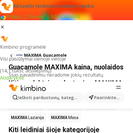
Aktualūs leidiniai visada po ranka
Pridėti į „Chrome“ – NEMOKAMAI
Kimbino programėlė
MAXIMA Guacamole
Visi pasiūlymai vienoje vietoje
Guacamole MAXIMA kaina, nuolaidos
(14,1 tūkst. atsiliepimų)
Šiuo pavadinimu neradome jokių rezultatų
Atidarykite
Kiti produktai parduotuvėse MAXIMA
MAXIMA
LEGO
MAXIMA
Gėrimai
MAXIMA
Pica
Ieškoti parduotuvių, kategorijų, produktų...
Pasirinkite miestą
MAXIMA
Knygos
MAXIMA
Kakava
MAXIMA
Kava
MAXIMA
Lazanija
MAXIMA
Mėsa
Kiti leidiniai šioje kategorijoje