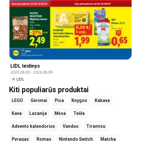
LIDL leidinys
2026.08.03
-
2026.08.09
LIDL
Kiti populiarūs produktai
LEGO
Gėrimai
Pica
Knygos
Kakava
Kava
Lazanija
Mėsa
Tešla
Advento kalendorius
Vanduo
Tiramisu
Pyragas
Romas
Nintendo Switch
Matcha