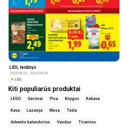
LIDL leidinys
2026.08.03
-
2026.08.09
LIDL
Kiti populiarūs produktai
LEGO
Gėrimai
Pica
Knygos
Kakava
Kava
Lazanija
Mėsa
Tešla
Advento kalendorius
Vanduo
Tiramisu