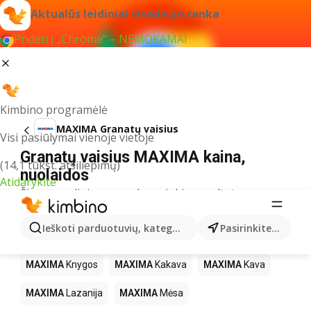
Aktualūs leidiniai visada po ranka
Pridėti į „Chrome“ – NEMOKAMAI
Kimbino programėlė
MAXIMA Granatų vaisius
Visi pasiūlymai vienoje vietoje
Granatų vaisius MAXIMA kaina,
(14,1 tūkst. atsiliepimų)
nuolaidos
Atidarykite
Šiuo pavadinimu neradome jokių rezultatų
Kiti produktai parduotuvėse MAXIMA
Ieškoti parduotuvių, kategorijų, produktų...
Pasirinkite miestą
MAXIMA
LEGO
MAXIMA
Gėrimai
MAXIMA
Pica
MAXIMA
Knygos
MAXIMA
Kakava
MAXIMA
Kava
MAXIMA
Lazanija
MAXIMA
Mėsa