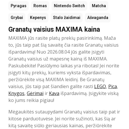
Pyragas
Romas
Nintendo Switch
Matcha
Grybai
Kepenys
Stalo žaidimai
Ašvaganda
Granatų vaisius MAXIMA kaina
MAXIMA jūs rasite platų prekių pasirinkimą. Maža
to, jūs taip pat šią savaitę čia rasite Granatų vaisius
išpardavimą! Nuo 2026.08.04 jūs galite įsigyti
Granatų vaisius už mapesnę kainą iš MAXIMA.
Paskubėkite! Pasiūlymo laikas yra ribotas! Jei norite
įsigyti kitų prekių, kuriems vyksta išpardavimas,
peržiūrėkite visą MAXIMA leidinį. Be Granatų
vaisius, jūs taip pat šiandien galite rasti
LEGO
,
Pica
,
Knygos
,
Gėrimai
ir
Kava
išpardavimą. Įsigykite viską
ko jums reikia pigiau!
Mėgaukitės sutaupydami Granatų vaisius taip pat ir
kitose parduotuvėse. Jei norite sužinoti, kas šią ar
kitą savaitę siūlo geriausias kainas, peržiūrėkite