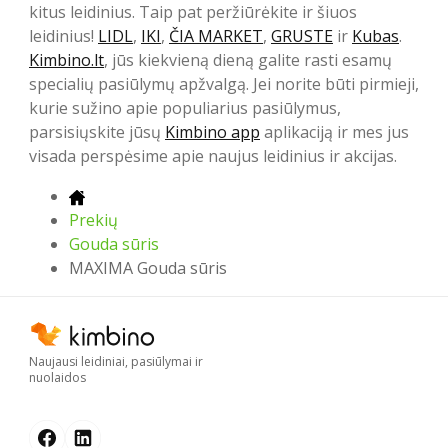
kitus leidinius. Taip pat peržiūrėkite ir šiuos
leidinius!
LIDL
,
IKI
,
ČIA MARKET
,
GRUSTE
ir
Kubas
.
Kimbino.lt
, jūs kiekvieną dieną galite rasti esamų
specialių pasiūlymų apžvalgą. Jei norite būti pirmieji,
kurie sužino apie populiarius pasiūlymus,
parsisiųskite jūsų
Kimbino app
aplikaciją ir mes jus
visada perspėsime apie naujus leidinius ir akcijas.
Prekių
Gouda sūris
MAXIMA Gouda sūris
Naujausi leidiniai, pasiūlymai ir
nuolaidos