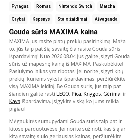
Pyragas
Romas
Nintendo Switch
Matcha
Grybai
Kepenys
Stalo žaidimai
Ašvaganda
Gouda sūris MAXIMA kaina
MAXIMA jūs rasite platų prekių pasirinkimą. Maža
to, jūs taip pat šią savaitę čia rasite Gouda sūris
išpardavimą! Nuo 2026.08.04 jūs galite įsigyti Gouda
sūris už mapesnę kainą iš MAXIMA. Paskubėkite!
Pasiūlymo laikas yra ribotas! Jei norite įsigyti kitų
prekių, kuriems vyksta išpardavimas, peržiūrėkite
visą MAXIMA leidinį. Be Gouda sūris, jūs taip pat
šiandien galite rasti
LEGO
,
Pica
,
Knygos
,
Gėrimai
ir
Kava
išpardavimą. Įsigykite viską ko jums reikia
pigiau!
Mėgaukitės sutaupydami Gouda sūris taip pat ir
kitose parduotuvėse. Jei norite sužinoti, kas šią ar
kitą savaitę siūlo geriausias kainas, peržiūrėkite