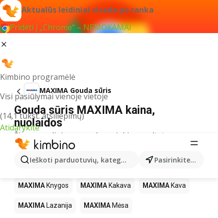
Aktualūs leidiniai visada po ranka
Pridėti į „Chrome“ – NEMOKAMAI
Kimbino programėlė
MAXIMA Gouda sūris
Visi pasiūlymai vienoje vietoje
Gouda sūris MAXIMA kaina,
(14,1 tūkst. atsiliepimų)
nuolaidos
Atidarykite
Šiuo pavadinimu neradome jokių rezultatų
Kiti produktai parduotuvėse MAXIMA
Ieškoti parduotuvių, kategorijų, produktų...
Pasirinkite miestą
MAXIMA
LEGO
MAXIMA
Gėrimai
MAXIMA
Pica
MAXIMA
Knygos
MAXIMA
Kakava
MAXIMA
Kava
MAXIMA
Lazanija
MAXIMA
Mėsa