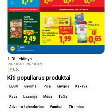
LIDL leidinys
2026.08.03
-
2026.08.09
LIDL
Kiti populiarūs produktai
LEGO
Gėrimai
Pica
Knygos
Kakava
Kava
Lazanija
Mėsa
Tešla
Advento kalendorius
Vanduo
Tiramisu