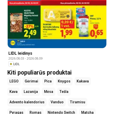
LIDL leidinys
2026.08.03
-
2026.08.09
LIDL
Kiti populiarūs produktai
LEGO
Gėrimai
Pica
Knygos
Kakava
Kava
Lazanija
Mėsa
Tešla
Advento kalendorius
Vanduo
Tiramisu
Pyragas
Romas
Nintendo Switch
Matcha