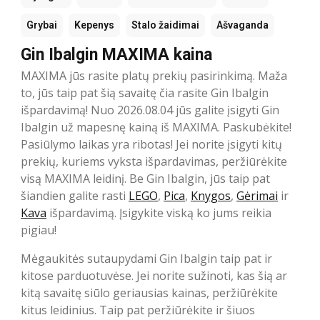
Grybai
Kepenys
Stalo žaidimai
Ašvaganda
Gin Ibalgin MAXIMA kaina
MAXIMA jūs rasite platų prekių pasirinkimą. Maža
to, jūs taip pat šią savaitę čia rasite Gin Ibalgin
išpardavimą! Nuo 2026.08.04 jūs galite įsigyti Gin
Ibalgin už mapesnę kainą iš MAXIMA. Paskubėkite!
Pasiūlymo laikas yra ribotas! Jei norite įsigyti kitų
prekių, kuriems vyksta išpardavimas, peržiūrėkite
visą MAXIMA leidinį. Be Gin Ibalgin, jūs taip pat
šiandien galite rasti
LEGO
,
Pica
,
Knygos
,
Gėrimai
ir
Kava
išpardavimą. Įsigykite viską ko jums reikia
pigiau!
Mėgaukitės sutaupydami Gin Ibalgin taip pat ir
kitose parduotuvėse. Jei norite sužinoti, kas šią ar
kitą savaitę siūlo geriausias kainas, peržiūrėkite
kitus leidinius. Taip pat peržiūrėkite ir šiuos