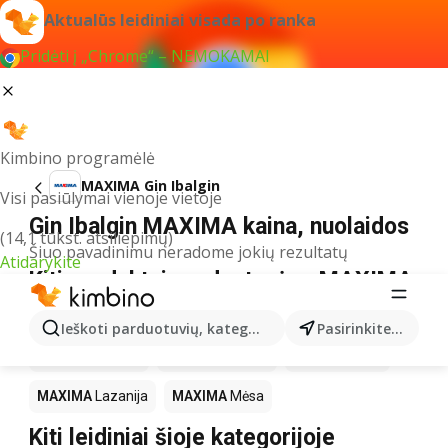
Aktualūs leidiniai visada po ranka
Pridėti į „Chrome“ – NEMOKAMAI
Kimbino programėlė
MAXIMA Gin Ibalgin
Visi pasiūlymai vienoje vietoje
Gin Ibalgin MAXIMA kaina, nuolaidos
(14,1 tūkst. atsiliepimų)
Šiuo pavadinimu neradome jokių rezultatų
Atidarykite
Kiti produktai parduotuvėse MAXIMA
MAXIMA
LEGO
MAXIMA
Gėrimai
MAXIMA
Pica
Ieškoti parduotuvių, kategorijų, produktų...
Pasirinkite miestą
MAXIMA
Knygos
MAXIMA
Kakava
MAXIMA
Kava
MAXIMA
Lazanija
MAXIMA
Mėsa
Kiti leidiniai šioje kategorijoje