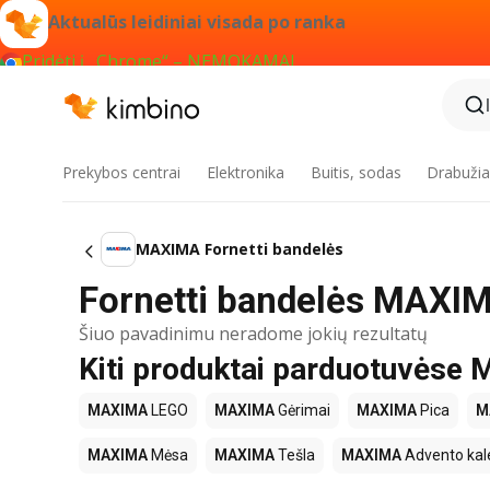
Aktualūs leidiniai visada po ranka
Pridėti į „Chrome“ – NEMOKAMAI
Prekybos centrai
Elektronika
Buitis, sodas
Drabužiai
MAXIMA Fornetti bandelės
Fornetti bandelės MAXIM
Šiuo pavadinimu neradome jokių rezultatų
Kiti produktai parduotuvės
MAXIMA
LEGO
MAXIMA
Gėrimai
MAXIMA
Pica
M
MAXIMA
Mėsa
MAXIMA
Tešla
MAXIMA
Advento kal