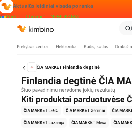
Aktualūs leidiniai visada po ranka
Pridėti į „Chrome“ – NEMOKAMAI
Prekybos centrai
Elektronika
Buitis, sodas
Drabužiai
ČIA MARKET Finlandia degtinė
Finlandia degtinė ČIA M
Šiuo pavadinimu neradome jokių rezultatų
Kiti produktai parduotuvėse
ČIA MARKET
LEGO
ČIA MARKET
Gėrimai
ČIA MARK
ČIA MARKET
Lazanija
ČIA MARKET
Mėsa
ČIA MAR