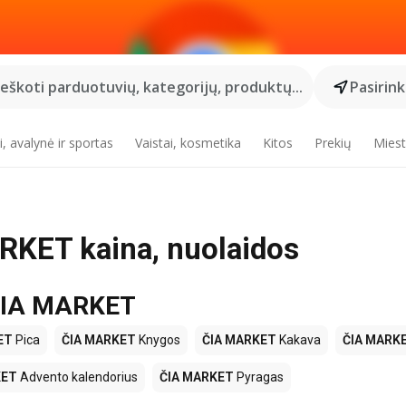
Ieškoti parduotuvių, kategorijų, produktų...
Pasirin
, avalynė ir sportas
Vaistai, kosmetika
Kitos
Prekių
Miest
ARKET kaina, nuolaidos
 ČIA MARKET
ET
Pica
ČIA MARKET
Knygos
ČIA MARKET
Kakava
ČIA MARK
KET
Advento kalendorius
ČIA MARKET
Pyragas