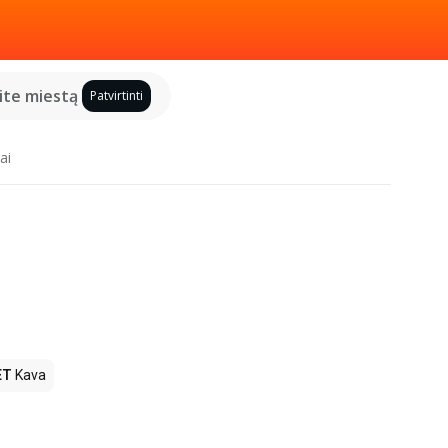
kite miestą
Patvirtinti
ai
ET
Kava