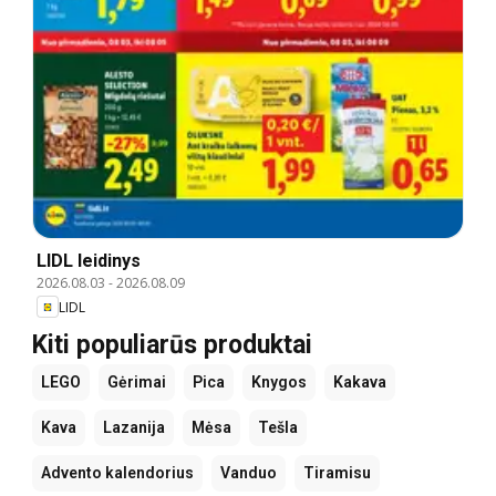
LIDL leidinys
2026.08.03
-
2026.08.09
LIDL
Kiti populiarūs produktai
LEGO
Gėrimai
Pica
Knygos
Kakava
Kava
Lazanija
Mėsa
Tešla
Advento kalendorius
Vanduo
Tiramisu