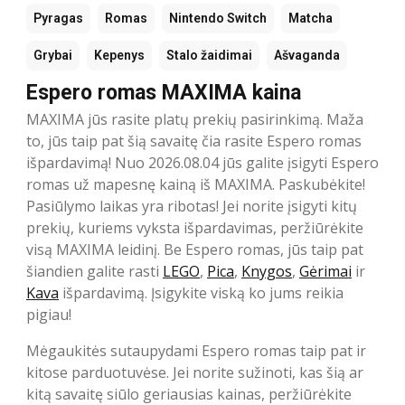
Pyragas
Romas
Nintendo Switch
Matcha
Grybai
Kepenys
Stalo žaidimai
Ašvaganda
Espero romas MAXIMA kaina
MAXIMA jūs rasite platų prekių pasirinkimą. Maža
to, jūs taip pat šią savaitę čia rasite Espero romas
išpardavimą! Nuo 2026.08.04 jūs galite įsigyti Espero
romas už mapesnę kainą iš MAXIMA. Paskubėkite!
Pasiūlymo laikas yra ribotas! Jei norite įsigyti kitų
prekių, kuriems vyksta išpardavimas, peržiūrėkite
visą MAXIMA leidinį. Be Espero romas, jūs taip pat
šiandien galite rasti
LEGO
,
Pica
,
Knygos
,
Gėrimai
ir
Kava
išpardavimą. Įsigykite viską ko jums reikia
pigiau!
Mėgaukitės sutaupydami Espero romas taip pat ir
kitose parduotuvėse. Jei norite sužinoti, kas šią ar
kitą savaitę siūlo geriausias kainas, peržiūrėkite