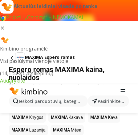
Aktualūs leidiniai visada po ranka
Pridėti į „Chrome“ – NEMOKAMAI
Kimbino programėlė
MAXIMA Espero romas
Visi pasiūlymai vienoje vietoje
Espero romas MAXIMA kaina,
(14,1 tūkst. atsiliepimų)
nuolaidos
Atidarykite
Šiuo pavadinimu neradome jokių rezultatų
Kiti produktai parduotuvėse MAXIMA
Ieškoti parduotuvių, kategorijų, produktų...
Pasirinkite miestą
MAXIMA
LEGO
MAXIMA
Gėrimai
MAXIMA
Pica
MAXIMA
Knygos
MAXIMA
Kakava
MAXIMA
Kava
MAXIMA
Lazanija
MAXIMA
Mėsa