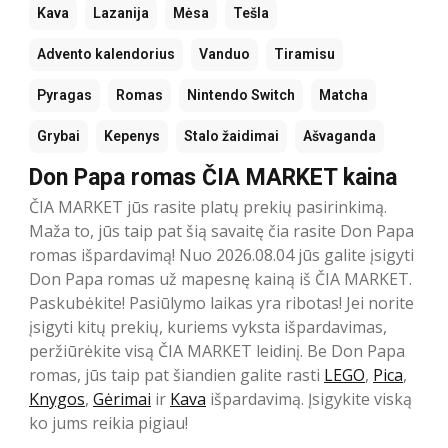
Kava
Lazanija
Mėsa
Tešla
Advento kalendorius
Vanduo
Tiramisu
Pyragas
Romas
Nintendo Switch
Matcha
Grybai
Kepenys
Stalo žaidimai
Ašvaganda
Don Papa romas ČIA MARKET kaina
ČIA MARKET jūs rasite platų prekių pasirinkimą.
Maža to, jūs taip pat šią savaitę čia rasite Don Papa
romas išpardavimą! Nuo 2026.08.04 jūs galite įsigyti
Don Papa romas už mapesnę kainą iš ČIA MARKET.
Paskubėkite! Pasiūlymo laikas yra ribotas! Jei norite
įsigyti kitų prekių, kuriems vyksta išpardavimas,
peržiūrėkite visą ČIA MARKET leidinį. Be Don Papa
romas, jūs taip pat šiandien galite rasti
LEGO
,
Pica
,
Knygos
,
Gėrimai
ir
Kava
išpardavimą. Įsigykite viską
ko jums reikia pigiau!