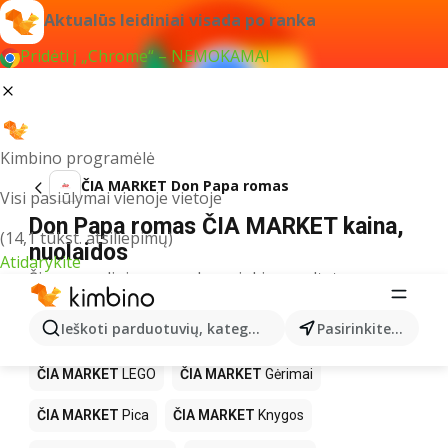
Aktualūs leidiniai visada po ranka
Pridėti į „Chrome“ – NEMOKAMAI
Kimbino programėlė
ČIA MARKET Don Papa romas
Visi pasiūlymai vienoje vietoje
Don Papa romas ČIA MARKET kaina,
(14,1 tūkst. atsiliepimų)
nuolaidos
Atidarykite
Šiuo pavadinimu neradome jokių rezultatų
Kiti produktai parduotuvėse ČIA
Ieškoti parduotuvių, kategorijų, produktų...
Pasirinkite miestą
MARKET
ČIA MARKET
LEGO
ČIA MARKET
Gėrimai
ČIA MARKET
Pica
ČIA MARKET
Knygos