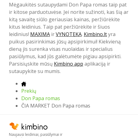
Mėgaukitės sutaupydami Don Papa romas taip pat
ir kitose parduotuvėse. Jei norite sužinoti, kas šią ar
kitą savaitę siūlo geriausias kainas, peržiūrėkite
kitus leidinius. Taip pat peržiūrėkite ir šiuos
leidinius!
MAXIMA
ir
VYNOTEKA
.
Kimbino.lt
yra
puikus pasirinkimas jūsų apsipirkimui! Kiekvieną
dieną jis surenka visas nuolaidas ir specialius
pasiūlymus, kad jūs galėtumėte pigiau apsipirkti.
Parsisiųskite mūsų
Kimbino app
aplikaciją ir
sutaupykite su mumis.
Prekių
Don Papa romas
ČIA MARKET Don Papa romas
Naujausi leidiniai, pasiūlymai ir