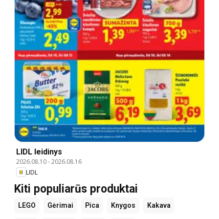
LIDL leidinys
2026.08.10
-
2026.08.16
LIDL
Kiti populiarūs produktai
LEGO
Gėrimai
Pica
Knygos
Kakava