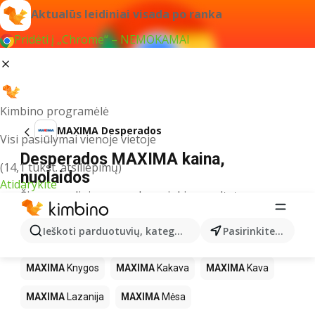
Aktualūs leidiniai visada po ranka
Pridėti į „Chrome“ – NEMOKAMAI
Kimbino programėlė
MAXIMA Desperados
Visi pasiūlymai vienoje vietoje
Desperados MAXIMA kaina,
(14,1 tūkst. atsiliepimų)
nuolaidos
Atidarykite
Šiuo pavadinimu neradome jokių rezultatų
Kiti produktai parduotuvėse MAXIMA
Ieškoti parduotuvių, kategorijų, produktų...
Pasirinkite miestą
MAXIMA
LEGO
MAXIMA
Gėrimai
MAXIMA
Pica
MAXIMA
Knygos
MAXIMA
Kakava
MAXIMA
Kava
MAXIMA
Lazanija
MAXIMA
Mėsa