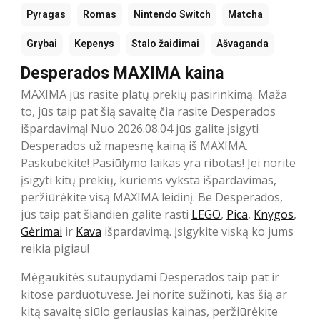
Pyragas
Romas
Nintendo Switch
Matcha
Grybai
Kepenys
Stalo žaidimai
Ašvaganda
Desperados MAXIMA kaina
MAXIMA jūs rasite platų prekių pasirinkimą. Maža
to, jūs taip pat šią savaitę čia rasite Desperados
išpardavimą! Nuo 2026.08.04 jūs galite įsigyti
Desperados už mapesnę kainą iš MAXIMA.
Paskubėkite! Pasiūlymo laikas yra ribotas! Jei norite
įsigyti kitų prekių, kuriems vyksta išpardavimas,
peržiūrėkite visą MAXIMA leidinį. Be Desperados,
jūs taip pat šiandien galite rasti
LEGO
,
Pica
,
Knygos
,
Gėrimai
ir
Kava
išpardavimą. Įsigykite viską ko jums
reikia pigiau!
Mėgaukitės sutaupydami Desperados taip pat ir
kitose parduotuvėse. Jei norite sužinoti, kas šią ar
kitą savaitę siūlo geriausias kainas, peržiūrėkite