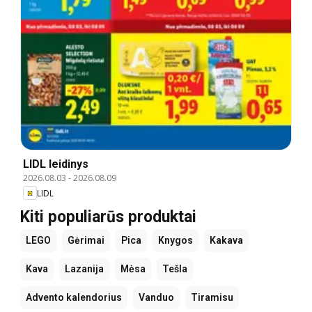
LIDL leidinys
2026.08.03
-
2026.08.09
LIDL
Kiti populiarūs produktai
LEGO
Gėrimai
Pica
Knygos
Kakava
Kava
Lazanija
Mėsa
Tešla
Advento kalendorius
Vanduo
Tiramisu