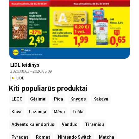
LIDL leidinys
2026.08.03
-
2026.08.09
LIDL
Kiti populiarūs produktai
LEGO
Gėrimai
Pica
Knygos
Kakava
Kava
Lazanija
Mėsa
Tešla
Advento kalendorius
Vanduo
Tiramisu
Pyragas
Romas
Nintendo Switch
Matcha