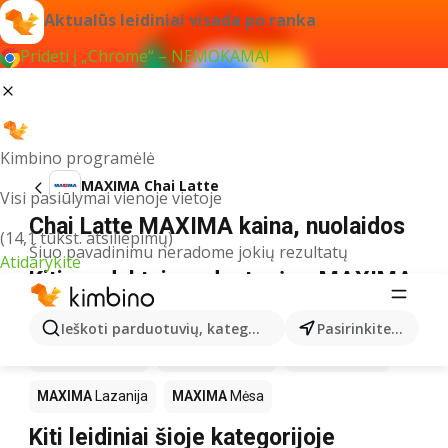
Aktualūs leidiniai visada po ranka
Pridėti į „Chrome“ – NEMOKAMAI
Kimbino programėlė
MAXIMA Chai Latte
Visi pasiūlymai vienoje vietoje
Chai Latte MAXIMA kaina, nuolaidos
(14,1 tūkst. atsiliepimų)
Šiuo pavadinimu neradome jokių rezultatų
Atidarykite
Kiti produktai parduotuvėse MAXIMA
MAXIMA
LEGO
MAXIMA
Gėrimai
MAXIMA
Pica
Ieškoti parduotuvių, kategorijų, produktų...
Pasirinkite miestą
MAXIMA
Knygos
MAXIMA
Kakava
MAXIMA
Kava
MAXIMA
Lazanija
MAXIMA
Mėsa
Kiti leidiniai šioje kategorijoje