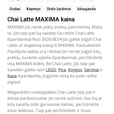
Grybai
Kepenys
Stalo žaidimai
Ašvaganda
Chai Latte MAXIMA kaina
MAXIMA jūs rasite platų prekių pasirinkimą. Maža
to, jūs taip pat šią savaitę čia rasite Chai Latte
išpardavimą! Nuo 2026.08.04 jūs galite įsigyti Chai
Latte už mapesnę kainą iš MAXIMA. Paskubėkite!
Pasiūlymo laikas yra ribotas! Jei norite įsigyti kitų
prekių, kuriems vyksta išpardavimas, peržiūrėkite
visą MAXIMA leidinį. Be Chai Latte, jūs taip pat
šiandien galite rasti
LEGO
,
Pica
,
Knygos
,
Gėrimai
ir
Kava
išpardavimą. Įsigykite viską ko jums reikia
pigiau!
Mėgaukitės sutaupydami Chai Latte taip pat ir
kitose parduotuvėse. Jei norite sužinoti, kas šią ar
kitą savaitę siūlo geriausias kainas, peržiūrėkite
kitus leidinius. Taip pat peržiūrėkite ir šiuos