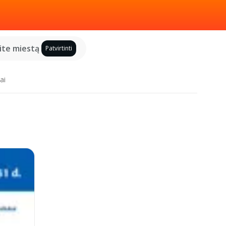
kite miestą
Patvirtinti
ai