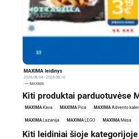
MAXIMA leidinys
2026.08.04
-
2026.08.10
MAXIMA
Kiti produktai parduotuvės
MAXIMA
Kava
MAXIMA
Pica
MAXIMA
Advento kalen
MAXIMA
Lazanija
MAXIMA
LEGO
MAXIMA
Mėsa
Kiti leidiniai šioje kategorijoje