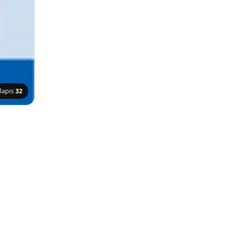
lapis
32