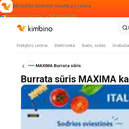
Aktualūs leidiniai visada po ranka
Pridėti į „Chrome“ – NEMOKAMAI
Prekybos centrai
Elektronika
Buitis, sodas
Drabužiai
MAXIMA Burrata sūris
Burrata sūris MAXIMA ka