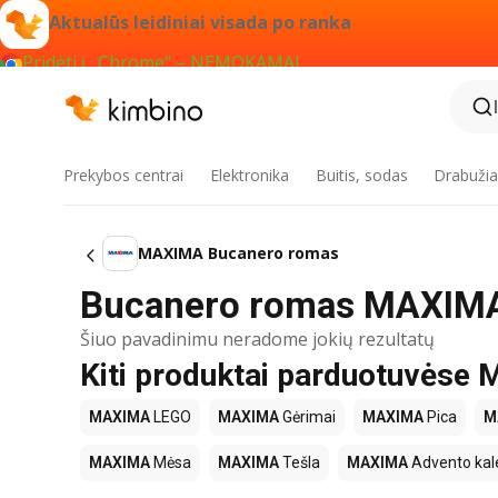
Aktualūs leidiniai visada po ranka
Pridėti į „Chrome“ – NEMOKAMAI
Prekybos centrai
Elektronika
Buitis, sodas
Drabužiai
MAXIMA Bucanero romas
Bucanero romas MAXIMA 
Šiuo pavadinimu neradome jokių rezultatų
Kiti produktai parduotuvės
MAXIMA
LEGO
MAXIMA
Gėrimai
MAXIMA
Pica
M
MAXIMA
Mėsa
MAXIMA
Tešla
MAXIMA
Advento kal