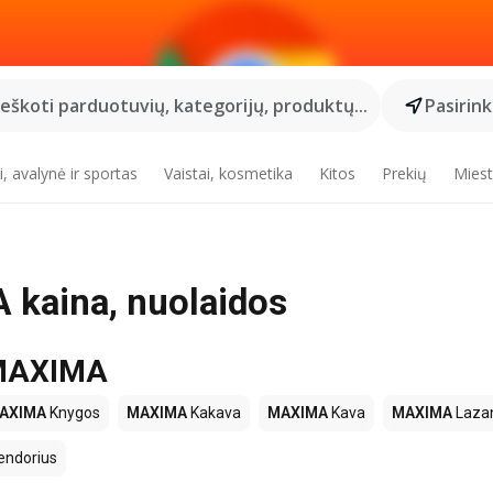
Ieškoti parduotuvių, kategorijų, produktų...
Pasirin
, avalynė ir sportas
Vaistai, kosmetika
Kitos
Prekių
Miest
kaina, nuolaidos
e MAXIMA
AXIMA
Knygos
MAXIMA
Kakava
MAXIMA
Kava
MAXIMA
Lazan
endorius