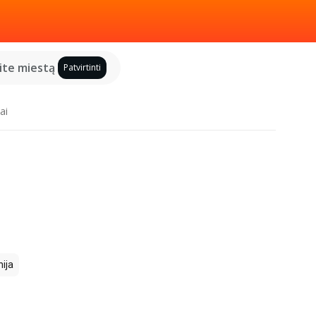
kite miestą
Patvirtinti
ai
ija