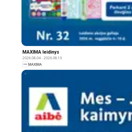
MAXIMA leidinys
2026.08.04
-
2026.08.10
MAXIMA