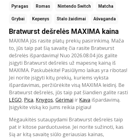
Pyragas
Romas
Nintendo Switch
Matcha
Grybai
Kepenys
Stalo žaidimai
Ašvaganda
Bratwurst dešrelės MAXIMA kaina
MAXIMA jūs rasite platų prekių pasirinkimą. Maža
to, jūs taip pat šią savaitę čia rasite Bratwurst
dešrelės išpardavimą! Nuo 2026.08.04 jūs galite
įsigyti Bratwurst dešrelės už mapesnę kainą iš
MAXIMA. Paskubėkite! Pasiūlymo laikas yra ribotas!
Jei norite įsigyti kitų prekių, kuriems vyksta
išpardavimas, peržiūrėkite visą MAXIMA leidinį. Be
Bratwurst dešrelės, jūs taip pat šiandien galite rasti
LEGO
,
Pica
,
Knygos
,
Gėrimai
ir
Kava
išpardavimą.
Įsigykite viską ko jums reikia pigiau!
Mėgaukitės sutaupydami Bratwurst dešrelės taip
pat ir kitose parduotuvėse. Jei norite sužinoti, kas
šią ar kitą savaitę siūlo geriausias kainas,