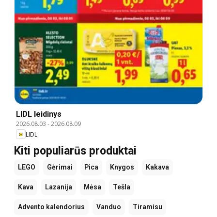
LIDL leidinys
2026.08.03
-
2026.08.09
LIDL
Kiti populiarūs produktai
LEGO
Gėrimai
Pica
Knygos
Kakava
Kava
Lazanija
Mėsa
Tešla
Advento kalendorius
Vanduo
Tiramisu