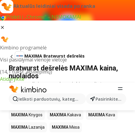
Aktualūs leidiniai visada po ranka
Pridėti į „Chrome“ – NEMOKAMAI
Kimbino programėlė
MAXIMA Bratwurst dešrelės
Visi pasiūlymai vienoje vietoje
Bratwurst dešrelės MAXIMA kaina,
(14,1 tūkst. atsiliepimų)
nuolaidos
Atidarykite
Šiuo pavadinimu neradome jokių rezultatų
Kiti produktai parduotuvėse MAXIMA
Ieškoti parduotuvių, kategorijų, produktų...
Pasirinkite miestą
MAXIMA
LEGO
MAXIMA
Gėrimai
MAXIMA
Pica
MAXIMA
Knygos
MAXIMA
Kakava
MAXIMA
Kava
MAXIMA
Lazanija
MAXIMA
Mėsa