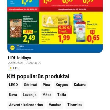
LIDL leidinys
2026.08.03
-
2026.08.09
LIDL
Kiti populiarūs produktai
LEGO
Gėrimai
Pica
Knygos
Kakava
Kava
Lazanija
Mėsa
Tešla
Advento kalendorius
Vanduo
Tiramisu