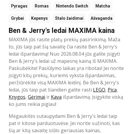
Pyragas
Romas
Nintendo Switch
Matcha
Grybai
Kepenys
Stalo žaidimai
Ašvaganda
Ben & Jerry's ledai MAXIMA kaina
MAXIMA jūs rasite platų prekių pasirinkimą. Maža
to, jūs taip pat šią savaitę čia rasite Ben & Jerry's
ledai išpardavimą! Nuo 2026.08.04 jūs galite įsigyti
Ben & Jerry's ledai už mapesnę kainą iš MAXIMA.
Paskubėkite! Pasiūlymo laikas yra ribotas! Jei norite
įsigyti kitų prekių, kuriems vyksta išpardavimas,
peržiūrėkite visą MAXIMA leidinį. Be Ben & Jerry's
ledai, jūs taip pat šiandien galite rasti
LEGO
,
Pica
,
Knygos
,
Gėrimai
ir
Kava
išpardavimą. Įsigykite viską
ko jums reikia pigiau!
Mėgaukitės sutaupydami Ben & Jerry's ledai taip
pat ir kitose parduotuvėse. Jei norite sužinoti, kas
šią ar kitą savaitę siūlo geriausias kainas,