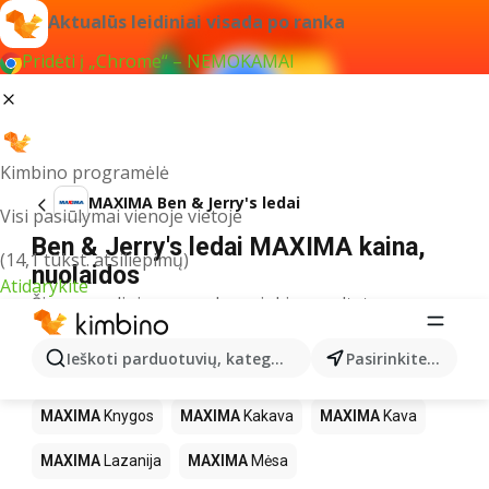
Aktualūs leidiniai visada po ranka
Pridėti į „Chrome“ – NEMOKAMAI
Kimbino programėlė
MAXIMA Ben & Jerry's ledai
Visi pasiūlymai vienoje vietoje
Ben & Jerry's ledai MAXIMA kaina,
(14,1 tūkst. atsiliepimų)
nuolaidos
Atidarykite
Šiuo pavadinimu neradome jokių rezultatų
Kiti produktai parduotuvėse MAXIMA
Ieškoti parduotuvių, kategorijų, produktų...
Pasirinkite miestą
MAXIMA
LEGO
MAXIMA
Gėrimai
MAXIMA
Pica
MAXIMA
Knygos
MAXIMA
Kakava
MAXIMA
Kava
MAXIMA
Lazanija
MAXIMA
Mėsa