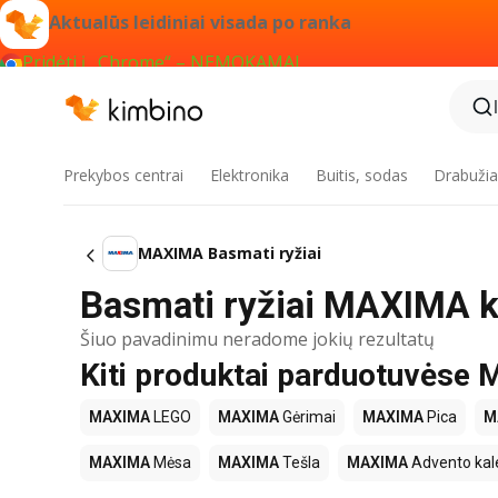
Aktualūs leidiniai visada po ranka
Pridėti į „Chrome“ – NEMOKAMAI
Prekybos centrai
Elektronika
Buitis, sodas
Drabužiai
MAXIMA Basmati ryžiai
Basmati ryžiai MAXIMA k
Šiuo pavadinimu neradome jokių rezultatų
Kiti produktai parduotuvės
MAXIMA
LEGO
MAXIMA
Gėrimai
MAXIMA
Pica
M
MAXIMA
Mėsa
MAXIMA
Tešla
MAXIMA
Advento kal