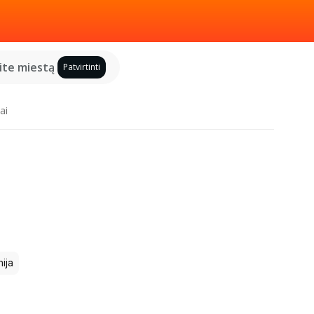
kite miestą
Patvirtinti
ai
ija