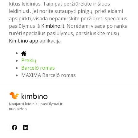
kitus leidinius. Taip pat peržiūrėkite ir šiuos
leidinius! . Jei norite sutaupyti pinigų, prieš eidami
apsipirkti, visada nepamirškite peržiūrėti specialius
pasiūlymus iš
Kimbino.lt
. Norėdami visada po ranka
turėti specialius pasiūlymus, parsisiųskite mūsų
Kimbino app
aplikaciją.
Prekių
Barceló romas
MAXIMA Barceló romas
Naujausi leidiniai, pasiūlymai ir
nuolaidos