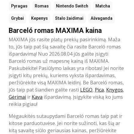
Pyragas
Romas
Nintendo Switch
Matcha
Grybai
Kepenys
Stalo žaidimai
Ašvaganda
Barceló romas MAXIMA kaina
MAXIMA jūs rasite platų prekių pasirinkimą. Maža
to, jūs taip pat šią savaitę čia rasite Barceló romas
išpardavimą! Nuo 2026.08.04 jūs galite įsigyti
Barceló romas už mapesnę kainą iš MAXIMA.
Paskubėkite! Pasiūlymo laikas yra ribotas! Jei norite
įsigyti kitų prekių, kuriems vyksta išpardavimas,
peržiūrėkite visą MAXIMA leidinį. Be Barceló romas,
jūs taip pat šiandien galite rasti
LEGO
,
Pica
,
Knygos
,
Gėrimai
ir
Kava
išpardavimą. Įsigykite viską ko jums
reikia pigiau!
Mėgaukitės sutaupydami Barceló romas taip pat ir
kitose parduotuvėse. Jei norite sužinoti, kas šią ar
kitą savaitę siūlo geriausias kainas, peržiūrėkite