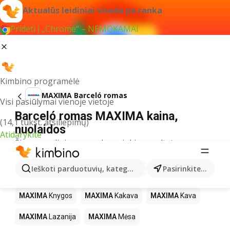
Aktualūs leidiniai visada po ranka
Pridėti į „Chrome“ – NEMOKAMAI
Kimbino programėlė
MAXIMA Barceló romas
Visi pasiūlymai vienoje vietoje
Barceló romas MAXIMA kaina,
(14,1 tūkst. atsiliepimų)
nuolaidos
Atidarykite
Šiuo pavadinimu neradome jokių rezultatų
Kiti produktai parduotuvėse MAXIMA
Ieškoti parduotuvių, kategorijų, produktų...
Pasirinkite miestą
MAXIMA
LEGO
MAXIMA
Gėrimai
MAXIMA
Pica
MAXIMA
Knygos
MAXIMA
Kakava
MAXIMA
Kava
MAXIMA
Lazanija
MAXIMA
Mėsa