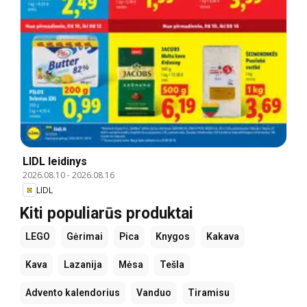
LIDL leidinys
2026.08.10
-
2026.08.16
LIDL
Kiti populiarūs produktai
LEGO
Gėrimai
Pica
Knygos
Kakava
Kava
Lazanija
Mėsa
Tešla
Advento kalendorius
Vanduo
Tiramisu