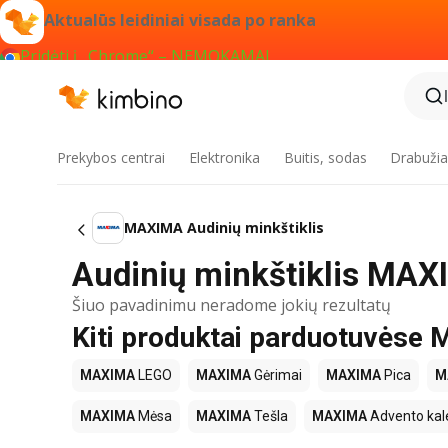
Aktualūs leidiniai visada po ranka
Pridėti į „Chrome“ – NEMOKAMAI
Prekybos centrai
Elektronika
Buitis, sodas
Drabužiai
MAXIMA Audinių minkštiklis
Audinių minkštiklis MAX
Šiuo pavadinimu neradome jokių rezultatų
Kiti produktai parduotuvės
MAXIMA
LEGO
MAXIMA
Gėrimai
MAXIMA
Pica
M
MAXIMA
Mėsa
MAXIMA
Tešla
MAXIMA
Advento kal