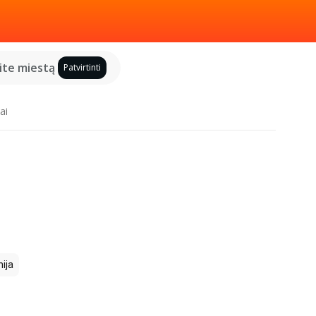
kite miestą
Patvirtinti
ai
ija