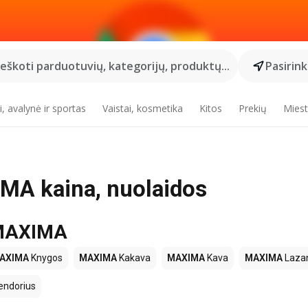
Ieškoti parduotuvių, kategorijų, produktų...
Pasirin
, avalynė ir sportas
Vaistai, kosmetika
Kitos
Prekių
Miest
IMA kaina, nuolaidos
e MAXIMA
AXIMA
Knygos
MAXIMA
Kakava
MAXIMA
Kava
MAXIMA
Lazan
endorius