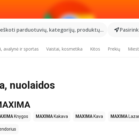
Ieškoti parduotuvių, kategorijų, produktų...
Pasirin
, avalynė ir sportas
Vaistai, kosmetika
Kitos
Prekių
Miest
, nuolaidos
e MAXIMA
AXIMA
Knygos
MAXIMA
Kakava
MAXIMA
Kava
MAXIMA
Lazan
endorius