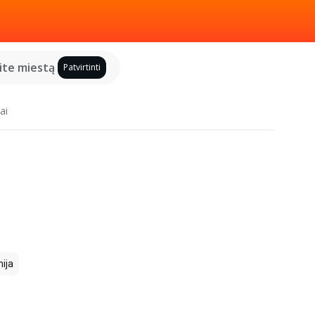
kite miestą
Patvirtinti
ai
ija