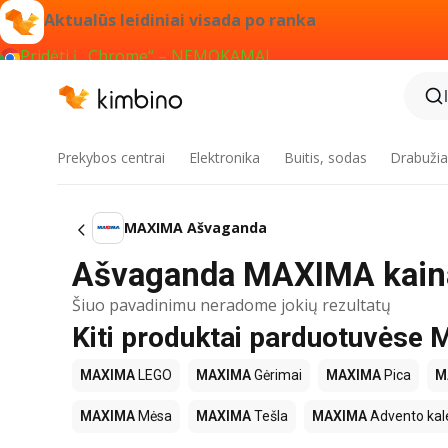
Aktualūs leidiniai visada po ranka
Pridėti į „Chrome“ – NEMOKAMAI
Prekybos centrai
Elektronika
Buitis, sodas
Drabužiai
MAXIMA Ašvaganda
Ašvaganda MAXIMA kaina
Šiuo pavadinimu neradome jokių rezultatų
Kiti produktai parduotuvės
MAXIMA
LEGO
MAXIMA
Gėrimai
MAXIMA
Pica
M
MAXIMA
Mėsa
MAXIMA
Tešla
MAXIMA
Advento kal