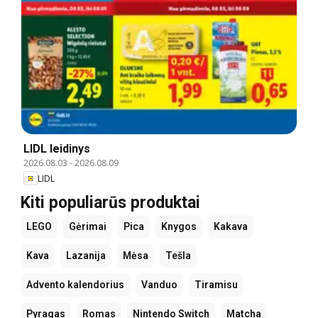
LIDL leidinys
2026.08.03
-
2026.08.09
LIDL
Kiti populiarūs produktai
LEGO
Gėrimai
Pica
Knygos
Kakava
Kava
Lazanija
Mėsa
Tešla
Advento kalendorius
Vanduo
Tiramisu
Pyragas
Romas
Nintendo Switch
Matcha