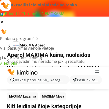
Aktualūs leidiniai visada po ranka
Pridėti į „Chrome“ – NEMOKAMAI
Kimbino programėlė
MAXIMA Aperol
Visi pasiūlymai vienoje vietoje
Aperol MAXIMA kaina, nuolaidos
(14,1 tūkst. atsiliepimų)
Šiuo pavadinimu neradome jokių rezultatų
Atidarykite
Kiti produktai parduotuvėse MAXIMA
MAXIMA
LEGO
MAXIMA
Gėrimai
MAXIMA
Pica
Ieškoti parduotuvių, kategorijų, produktų...
Pasirinkite miestą
MAXIMA
Knygos
MAXIMA
Kakava
MAXIMA
Kava
MAXIMA
Lazanija
MAXIMA
Mėsa
Kiti leidiniai šioje kategorijoje