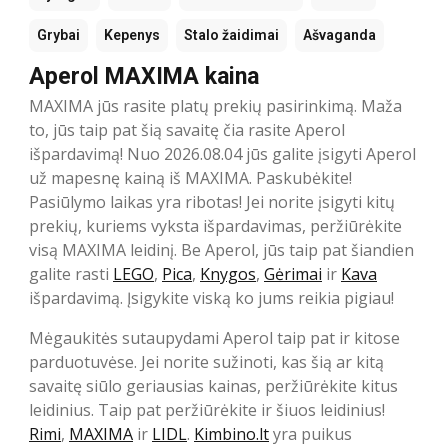
Grybai
Kepenys
Stalo žaidimai
Ašvaganda
Aperol MAXIMA kaina
MAXIMA jūs rasite platų prekių pasirinkimą. Maža
to, jūs taip pat šią savaitę čia rasite Aperol
išpardavimą! Nuo 2026.08.04 jūs galite įsigyti Aperol
už mapesnę kainą iš MAXIMA. Paskubėkite!
Pasiūlymo laikas yra ribotas! Jei norite įsigyti kitų
prekių, kuriems vyksta išpardavimas, peržiūrėkite
visą MAXIMA leidinį. Be Aperol, jūs taip pat šiandien
galite rasti
LEGO
,
Pica
,
Knygos
,
Gėrimai
ir
Kava
išpardavimą. Įsigykite viską ko jums reikia pigiau!
Mėgaukitės sutaupydami Aperol taip pat ir kitose
parduotuvėse. Jei norite sužinoti, kas šią ar kitą
savaitę siūlo geriausias kainas, peržiūrėkite kitus
leidinius. Taip pat peržiūrėkite ir šiuos leidinius!
Rimi
,
MAXIMA
ir
LIDL
.
Kimbino.lt
yra puikus