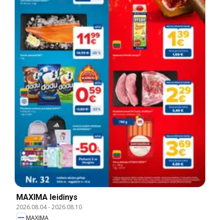
MAXIMA leidinys
2026.08.04
-
2026.08.10
MAXIMA