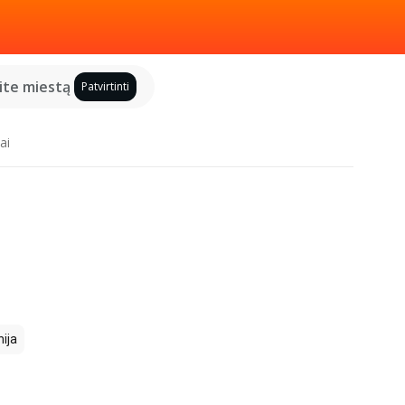
kite miestą
Patvirtinti
ai
ija