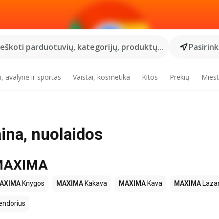
Ieškoti parduotuvių, kategorijų, produktų...
Pasirin
, avalynė ir sportas
Vaistai, kosmetika
Kitos
Prekių
Miest
ina, nuolaidos
e MAXIMA
AXIMA
Knygos
MAXIMA
Kakava
MAXIMA
Kava
MAXIMA
Lazan
endorius