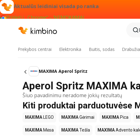
Aktualūs leidiniai visada po ranka
Pridėti į „Chrome“ – NEMOKAMAI
Prekybos centrai
Elektronika
Buitis, sodas
Drabužiai
MAXIMA Aperol Spritz
Aperol Spritz MAXIMA ka
Šiuo pavadinimu neradome jokių rezultatų
Kiti produktai parduotuvės
MAXIMA
LEGO
MAXIMA
Gėrimai
MAXIMA
Pica
M
MAXIMA
Mėsa
MAXIMA
Tešla
MAXIMA
Advento kal