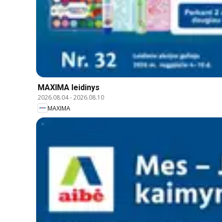
MAXIMA leidinys
2026.08.04
-
2026.08.10
MAXIMA