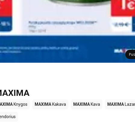
Pus
e MAXIMA
AXIMA
Knygos
MAXIMA
Kakava
MAXIMA
Kava
MAXIMA
Lazan
endorius