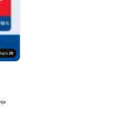
lapis
20
ija