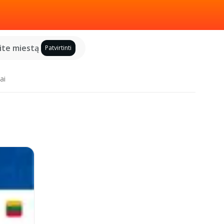
kite miestą
Patvirtinti
ai