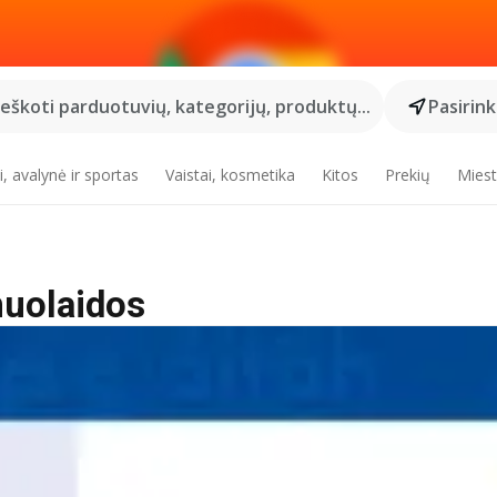
Ieškoti parduotuvių, kategorijų, produktų...
Pasirin
, avalynė ir sportas
Vaistai, kosmetika
Kitos
Prekių
Miest
nuolaidos