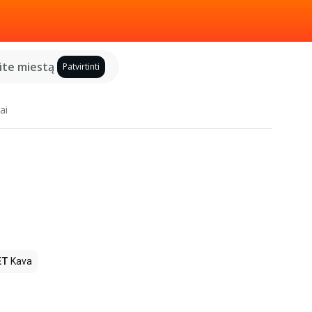
kite miestą
Patvirtinti
ai
ET
Kava