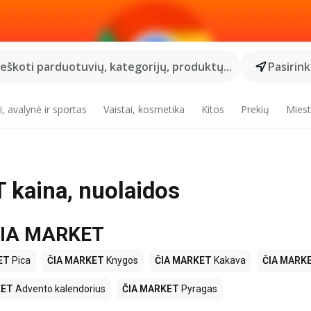
Ieškoti parduotuvių, kategorijų, produktų...
Pasirin
, avalynė ir sportas
Vaistai, kosmetika
Kitos
Prekių
Miest
 kaina, nuolaidos
 ČIA MARKET
ET
Pica
ČIA MARKET
Knygos
ČIA MARKET
Kakava
ČIA MARK
KET
Advento kalendorius
ČIA MARKET
Pyragas