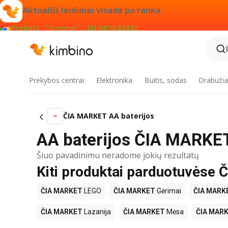
Aktualūs leidiniai visada po ranka
Pridėti į „Chrome“ – NEMOKAMAI
Prekybos centrai
Elektronika
Buitis, sodas
Drabužiai
ČIA MARKET AA baterijos
AA baterijos ČIA MARKET
Šiuo pavadinimu neradome jokių rezultatų
Kiti produktai parduotuvėse
ČIA MARKET
LEGO
ČIA MARKET
Gėrimai
ČIA MARK
ČIA MARKET
Lazanija
ČIA MARKET
Mėsa
ČIA MAR