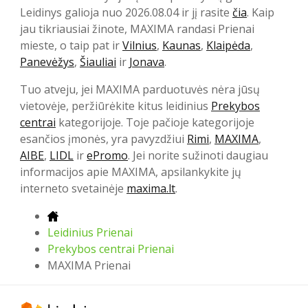
Leidinys galioja nuo 2026.08.04 ir jį rasite
čia
. Kaip
jau tikriausiai žinote, MAXIMA randasi Prienai
mieste, o taip pat ir
Vilnius
,
Kaunas
,
Klaipėda
,
Panevėžys
,
Šiauliai
ir
Jonava
.
Tuo atveju, jei MAXIMA parduotuvės nėra jūsų
vietovėje, peržiūrėkite kitus leidinius
Prekybos
centrai
kategorijoje. Toje pačioje kategorijoje
esančios įmonės, yra pavyzdžiui
Rimi
,
MAXIMA
,
AIBE
,
LIDL
ir
ePromo
. Jei norite sužinoti daugiau
informacijos apie MAXIMA, apsilankykite jų
interneto svetainėje
maxima.lt
.
Leidinius Prienai
Prekybos centrai Prienai
MAXIMA Prienai