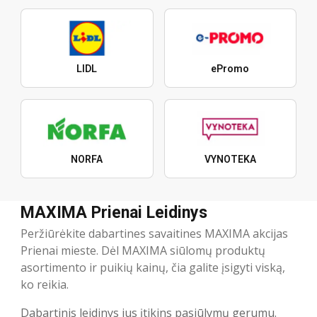
LIDL
ePromo
NORFA
VYNOTEKA
MAXIMA Prienai Leidinys
Peržiūrėkite dabartines savaitines MAXIMA akcijas
Prienai mieste. Dėl MAXIMA siūlomų produktų
asortimento ir puikių kainų, čia galite įsigyti viską,
ko reikia.
Dabartinis leidinys jus įtikins pasiūlymų gerumu.