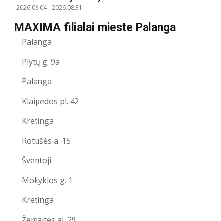
2026.08.04
-
2026.08.31
MAXIMA filialai mieste Palanga
Palanga
Plytų g. 9a
Palanga
Klaipėdos pl. 42
Kretinga
Rotušės a. 15
Šventoji
Mokyklos g. 1
Kretinga
Žemaitės al. 29