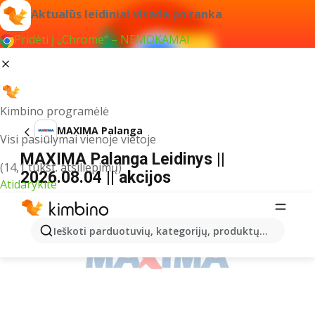
Aktualūs leidiniai visada po ranka
Pridėti į „Chrome“ – NEMOKAMAI
Kimbino programėlė
MAXIMA Palanga
Visi pasiūlymai vienoje vietoje
MAXIMA Palanga Leidinys ||
(14,1 tūkst. atsiliepimų)
2026.08.04 || akcijos
Atidarykite
REKLAMA
Ieškoti parduotuvių, kategorijų, produktų...