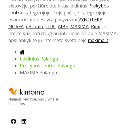
vietovėje, peržiūrėkite kitus leidinius
Prekybos
centrai
kategorijoje. Toje pačioje kategorijoje
esančios įmonės, yra pavyzdžiui
VYNOTEKA
,
NORFA
,
ePromo
,
LIDL
,
AIBE
,
MAXIMA
,
Rimi
. Jei
norite sužinoti daugiau informacijos apie MAXIMA,
apsilankykite jų interneto svetainėje
maxima.lt
.
Leidinius Palanga
Prekybos centrai Palanga
MAXIMA Palanga
Naujausi leidiniai, pasiūlymai ir
nuolaidos