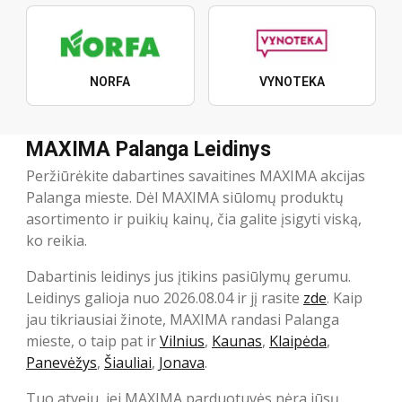
NORFA
VYNOTEKA
MAXIMA Palanga Leidinys
Peržiūrėkite dabartines savaitines MAXIMA akcijas
Palanga mieste. Dėl MAXIMA siūlomų produktų
asortimento ir puikių kainų, čia galite įsigyti viską,
ko reikia.
Dabartinis leidinys jus įtikins pasiūlymų gerumu.
Leidinys galioja nuo 2026.08.04 ir jį rasite
zde
. Kaip
jau tikriausiai žinote, MAXIMA randasi Palanga
mieste, o taip pat ir
Vilnius
,
Kaunas
,
Klaipėda
,
Panevėžys
,
Šiauliai
,
Jonava
.
Tuo atveju, jei MAXIMA parduotuvės nėra jūsų