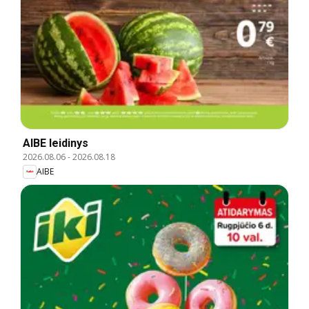
AIBE leidinys
2026.08.06
-
2026.08.18
AIBE