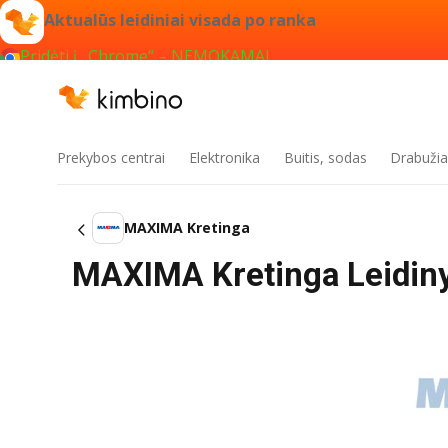
Aktualūs leidiniai visada po ranka
Pridėti į „Chrome“ – NEMOKAMAI
Prekybos centrai
Elektronika
Buitis, sodas
Drabužiai
MAXIMA Kretinga
MAXIMA Kretinga Leidinys