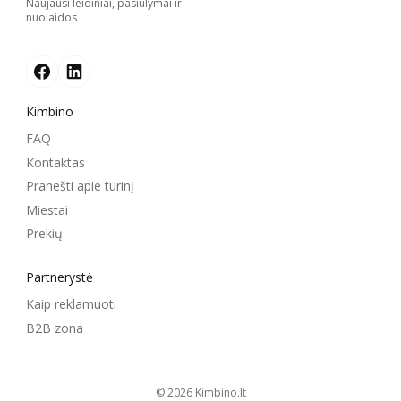
Naujausi leidiniai, pasiūlymai ir
nuolaidos
Kimbino
FAQ
Kontaktas
Pranešti apie turinį
Miestai
Prekių
Partnerystė
Kaip reklamuoti
B2B zona
© 2026
kimbino.lt