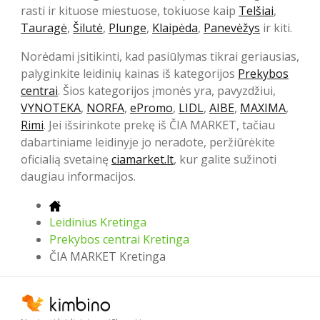
rasti ir kituose miestuose, tokiuose kaip
Telšiai
,
Tauragė
,
Šilutė
,
Plunge
,
Klaipėda
,
Panevėžys
ir kiti.
Norėdami įsitikinti, kad pasiūlymas tikrai geriausias,
palyginkite leidinių kainas iš kategorijos
Prekybos
centrai
. Šios kategorijos įmonės yra, pavyzdžiui,
VYNOTEKA
,
NORFA
,
ePromo
,
LIDL
,
AIBE
,
MAXIMA
,
Rimi
. Jei išsirinkote prekę iš ČIA MARKET, tačiau
dabartiniame leidinyje jo neradote, peržiūrėkite
oficialią svetainę
ciamarket.lt
, kur galite sužinoti
daugiau informacijos.
Leidinius Kretinga
Prekybos centrai Kretinga
ČIA MARKET Kretinga