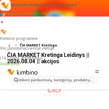
Aktualūs leidiniai visada po ranka
Pridėti į „Chrome“ – NEMOKAMAI
Kimbino programėlė
ČIA MARKET Kretinga
Visi pasiūlymai vienoje vietoje
ČIA MARKET Kretinga Leidinys ||
(14,1 tūkst. atsiliepimų)
2026.08.04 || akcijos
Atidarykite
REKLAMA
Ieškoti parduotuvių, kategorijų, produktų...