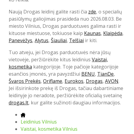
Naują Drogas leidinį galite rasti čia
zde
, o specialių
pasiūlymų galiojimas prasideda nuo 2026.08.03. Be
miesto Vilnius, Drogas parduotuves galima rasti ir
kituose miestuose, tokiuose kaip
Kaunas
,
Klaipėda
,
Panevėžys
,
Alytus
,
Šiauliai
,
Telšiai
ir kiti.
Tuo atveju, jei Drogas parduotuvės nėra jūsų
vietovėje, peržiūrėkite kitus leidinius
Vaistai,
kosmetika
kategorijoje. Toje pačioje kategorijoje
esančios įmonės, yra pavyzdžiui
BENU
,
TianDe
,
Švaros Prekés
,
Oriflame
,
Eurokos
,
Drogas
,
AVON
.
Jei išsirinkote prekę iš Drogas, tačiau dabartiniame
leidinyje jo neradote, peržiūrėkite oficialią svetainę
drogas.lt
, kur galite sužinoti daugiau informacijos.
Leidinius Vilnius
Vaistai, kosmetika Vilnius