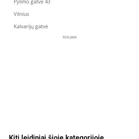
Pylimo gatvė 43
Vilnius
Kalvarijų gatvė
REKLAMA
Kiti leidiniai šioje kategorijoje