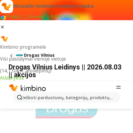
Aktualūs leidiniai visada po ranka
Pridėti į „Chrome“ – NEMOKAMAI
Kimbino programėlė
Drogas Vilnius
Visi pasiūlymai vienoje vietoje
Drogas Vilnius Leidinys || 2026.08.03
(14,1 tūkst. atsiliepimų)
|| akcijos
Atidarykite
REKLAMA
Ieškoti parduotuvių, kategorijų, produktų...