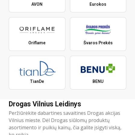
AVON
Eurokos
Oriflame
Švaros Prekés
TianDe
BENU
Drogas Vilnius Leidinys
Peržiūrėkite dabartines savaitines Drogas akcijas
Vilnius mieste. Dėl Drogas siūlomų produktų
asortimento ir puikių kainų, čia galite įsigyti viską,
ko reikia.