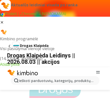
Aktualūs leidiniai visada po ranka
Pridėti į „Chrome“ – NEMOKAMAI
Kimbino programėlė
Drogas Klaipėda
Visi pasiūlymai vienoje vietoje
Drogas Klaipėda Leidinys ||
(14,1 tūkst. atsiliepimų)
2026.08.03 || akcijos
Atidarykite
REKLAMA
Ieškoti parduotuvių, kategorijų, produktų...