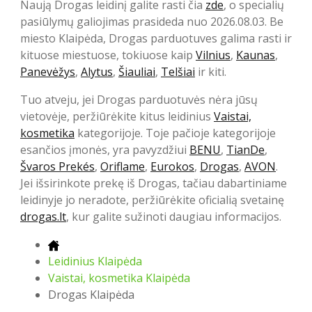
Naują Drogas leidinį galite rasti čia
zde
, o specialių
pasiūlymų galiojimas prasideda nuo 2026.08.03. Be
miesto Klaipėda, Drogas parduotuves galima rasti ir
kituose miestuose, tokiuose kaip
Vilnius
,
Kaunas
,
Panevėžys
,
Alytus
,
Šiauliai
,
Telšiai
ir kiti.
Tuo atveju, jei Drogas parduotuvės nėra jūsų
vietovėje, peržiūrėkite kitus leidinius
Vaistai,
kosmetika
kategorijoje. Toje pačioje kategorijoje
esančios įmonės, yra pavyzdžiui
BENU
,
TianDe
,
Švaros Prekés
,
Oriflame
,
Eurokos
,
Drogas
,
AVON
.
Jei išsirinkote prekę iš Drogas, tačiau dabartiniame
leidinyje jo neradote, peržiūrėkite oficialią svetainę
drogas.lt
, kur galite sužinoti daugiau informacijos.
Leidinius Klaipėda
Vaistai, kosmetika Klaipėda
Drogas Klaipėda