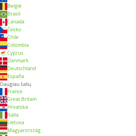
België
Brasil
Canada
Česko
Chile
Colombia
Cyprus
Danmark
Deutschland
España
Daugiau šalių
France
Great Britain
Hrvatska
Italia
Lietuva
Magyarország