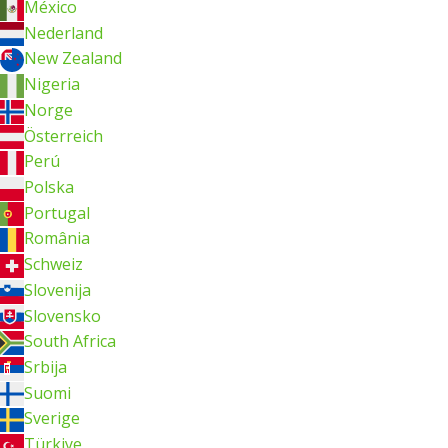
México
Nederland
New Zealand
Nigeria
Norge
Österreich
Perú
Polska
Portugal
România
Schweiz
Slovenija
Slovensko
South Africa
Srbija
Suomi
Sverige
Türkiye