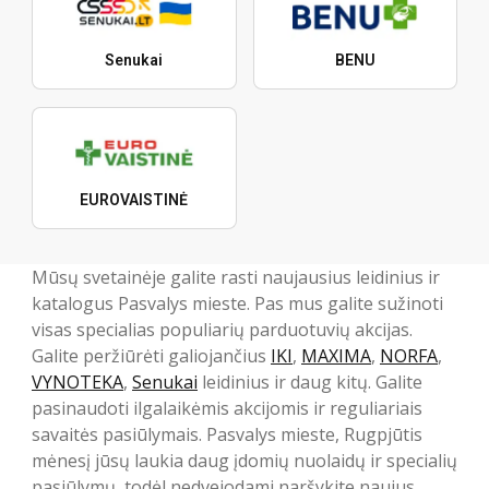
Senukai
BENU
EUROVAISTINĖ
Mūsų svetainėje galite rasti naujausius leidinius ir
katalogus Pasvalys mieste. Pas mus galite sužinoti
visas specialias populiarių parduotuvių akcijas.
Galite peržiūrėti galiojančius
IKI
,
MAXIMA
,
NORFA
,
VYNOTEKA
,
Senukai
leidinius ir daug kitų. Galite
pasinaudoti ilgalaikėmis akcijomis ir reguliariais
savaitės pasiūlymais. Pasvalys mieste, Rugpjūtis
mėnesį jūsų laukia daug įdomių nuolaidų ir specialių
pasiūlymų, todėl nedvejodami naršykite naujus