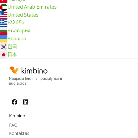
United Arab Emirates
United States
Ελλάδα
България
Україна
한국
日本
Naujausi leidiniai, pasiūlymai ir
nuolaidos
Kimbino
FAQ
Kontaktas