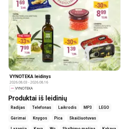
VYNOTEKA leidinys
2026.08.03
-
2026.08.16
VYNOTEKA
Produktai iš leidinių
Radijas
Telefonas
Laikrodis
MP3
LEGO
Gėrimai
Knygos
Pica
Skaičiuotuvas
Lazanija
Kava
Wc
Skalbimo mašina
Kakava