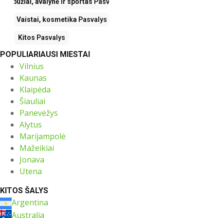
Drabužiai, avalynė ir sportas
Pasvalys
Vaistai, kosmetika
Pasvalys
Kitos
Pasvalys
POPULIARIAUSI MIESTAI
Vilnius
Kaunas
Klaipėda
Šiauliai
Panevėžys
Alytus
Marijampolė
Mažeikiai
Jonava
Utena
KITOS ŠALYS
Argentina
Australia