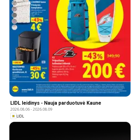
LIDL leidinys - Nauja parduotuvė Kaune
2026.08.06
-
2026.08.09
LIDL