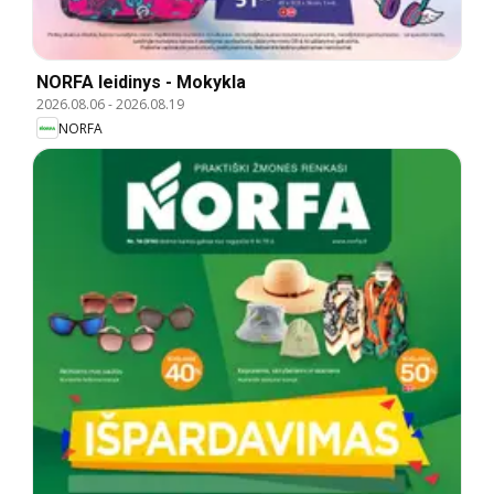
NORFA leidinys - Mokykla
2026.08.06
-
2026.08.19
NORFA