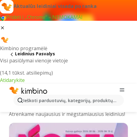
Aktualūs leidiniai visada po ranka
Pridėti į „Chrome“ – NEMOKAMAI
Kimbino programėlė
Leidinius Pasvalys
Visi pasiūlymai vienoje vietoje
(14,1 tūkst. atsiliepimų)
Atidarykite
Pasvalys - Naujausi leidiniai,
Ieškoti parduotuvių, kategorijų, produktų...
katalogai ir akcijos
Atrenkame naujausius ir mėgstamiausius leidinius!