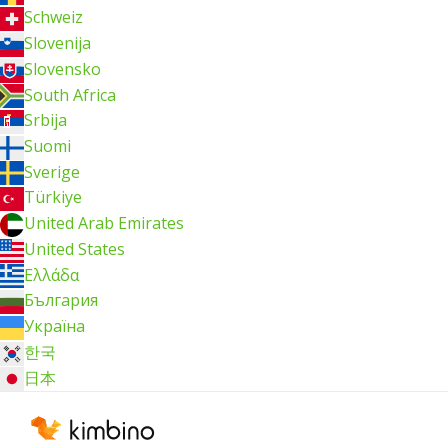
Schweiz
Slovenija
Slovensko
South Africa
Srbija
Suomi
Sverige
Türkiye
United Arab Emirates
United States
Ελλάδα
България
Україна
한국
日本