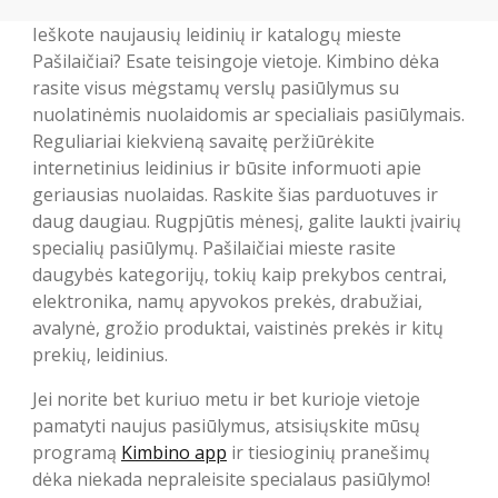
Ieškote naujausių leidinių ir katalogų mieste
Pašilaičiai? Esate teisingoje vietoje. Kimbino dėka
rasite visus mėgstamų verslų pasiūlymus su
nuolatinėmis nuolaidomis ar specialiais pasiūlymais.
Reguliariai kiekvieną savaitę peržiūrėkite
internetinius leidinius ir būsite informuoti apie
geriausias nuolaidas. Raskite šias parduotuves ir
daug daugiau. Rugpjūtis mėnesį, galite laukti įvairių
specialių pasiūlymų. Pašilaičiai mieste rasite
daugybės kategorijų, tokių kaip prekybos centrai,
elektronika, namų apyvokos prekės, drabužiai,
avalynė, grožio produktai, vaistinės prekės ir kitų
prekių, leidinius.
Jei norite bet kuriuo metu ir bet kurioje vietoje
pamatyti naujus pasiūlymus, atsisiųskite mūsų
programą
Kimbino app
ir tiesioginių pranešimų
dėka niekada nepraleisite specialaus pasiūlymo!