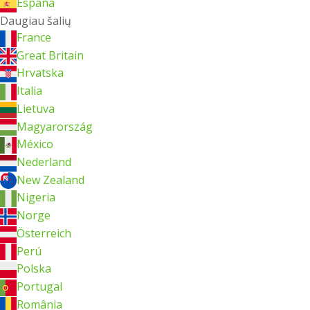
España
Daugiau šalių
France
Great Britain
Hrvatska
Italia
Lietuva
Magyarország
México
Nederland
New Zealand
Nigeria
Norge
Österreich
Perú
Polska
Portugal
România