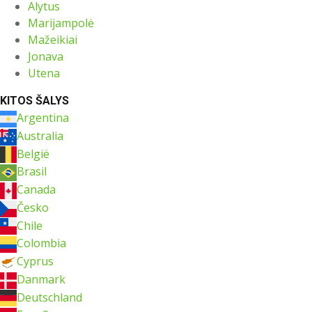
Alytus
Marijampolė
Mažeikiai
Jonava
Utena
KITOS ŠALYS
Argentina
Australia
België
Brasil
Canada
Česko
Chile
Colombia
Cyprus
Danmark
Deutschland