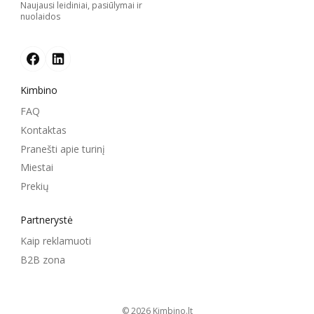
Naujausi leidiniai, pasiūlymai ir
nuolaidos
Kimbino
FAQ
Kontaktas
Pranešti apie turinį
Miestai
Prekių
Partnerystė
Kaip reklamuoti
B2B zona
© 2026
kimbino.lt