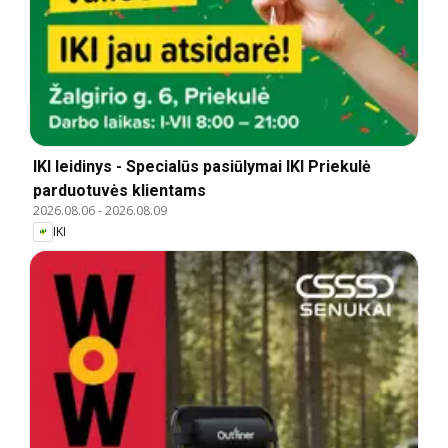
IKI leidinys - Specialūs pasiūlymai IKI Priekulė
parduotuvės klientams
2026.08.06
-
2026.08.09
IKI