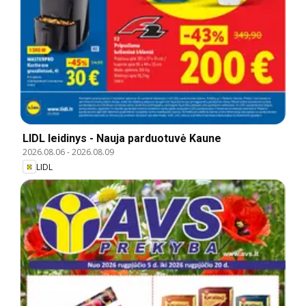
LIDL leidinys - Nauja parduotuvė Kaune
2026.08.06
-
2026.08.09
LIDL