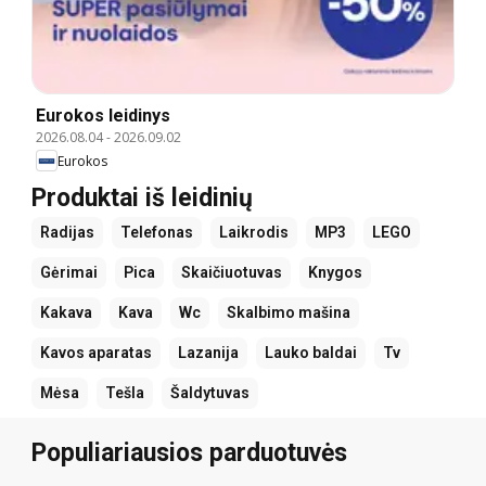
Eurokos leidinys
2026.08.04
-
2026.09.02
Eurokos
Produktai iš leidinių
Radijas
Telefonas
Laikrodis
MP3
LEGO
Gėrimai
Pica
Skaičiuotuvas
Knygos
Kakava
Kava
Wc
Skalbimo mašina
Kavos aparatas
Lazanija
Lauko baldai
Tv
Mėsa
Tešla
Šaldytuvas
Populiariausios parduotuvės