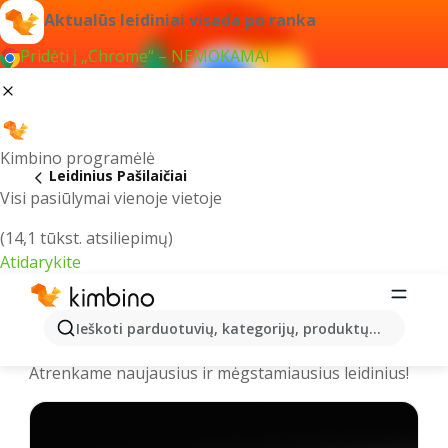
Aktualūs leidiniai visada po ranka
Pridėti į „Chrome“ – NEMOKAMAI
Kimbino programėlė
Leidinius Pašilaičiai
Visi pasiūlymai vienoje vietoje
(14,1 tūkst. atsiliepimų)
Atidarykite
Pašilaičiai - Naujausi leidiniai,
Ieškoti parduotuvių, kategorijų, produktų...
katalogai ir akcijos
Atrenkame naujausius ir mėgstamiausius leidinius!