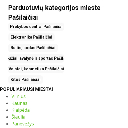
Parduotuvių kategorijos mieste
Pašilaičiai
Prekybos centrai
Pašilaičiai
Elektronika
Pašilaičiai
Buitis, sodas
Pašilaičiai
Drabužiai, avalynė ir sportas
Pašilaičiai
Vaistai, kosmetika
Pašilaičiai
Kitos
Pašilaičiai
POPULIARIAUSI MIESTAI
Vilnius
Kaunas
Klaipėda
Šiauliai
Panevėžys