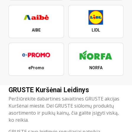
AIBE
LIDL
ePromo
NORFA
GRUSTE Kuršėnai Leidinys
Peržiūrėkite dabartines savaitines GRUSTE akcijas
Kuršėnai mieste. Dėl GRUSTE siūlomų produktų
asortimento ir puikių kainų, čia galite įsigyti viską,
ko reikia.
GRUSTE savo leidinyje reguliariai pateikia