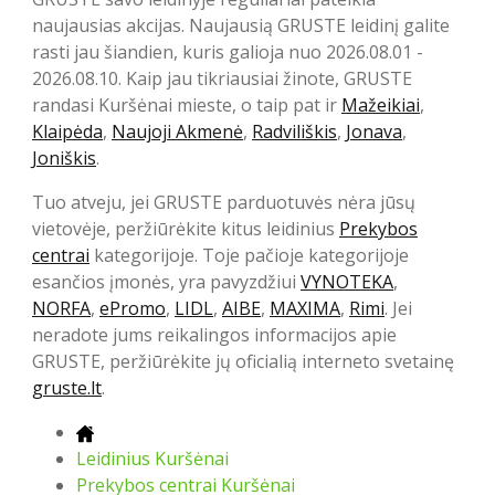
naujausias akcijas. Naujausią GRUSTE leidinį galite
rasti jau šiandien, kuris galioja nuo 2026.08.01 -
2026.08.10. Kaip jau tikriausiai žinote, GRUSTE
randasi Kuršėnai mieste, o taip pat ir
Mažeikiai
,
Klaipėda
,
Naujoji Akmenė
,
Radviliškis
,
Jonava
,
Joniškis
.
Tuo atveju, jei GRUSTE parduotuvės nėra jūsų
vietovėje, peržiūrėkite kitus leidinius
Prekybos
centrai
kategorijoje. Toje pačioje kategorijoje
esančios įmonės, yra pavyzdžiui
VYNOTEKA
,
NORFA
,
ePromo
,
LIDL
,
AIBE
,
MAXIMA
,
Rimi
. Jei
neradote jums reikalingos informacijos apie
GRUSTE, peržiūrėkite jų oficialią interneto svetainę
gruste.lt
.
Leidinius Kuršėnai
Prekybos centrai Kuršėnai