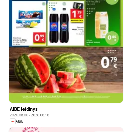
AIBE leidinys
2026.08.06
-
2026.08.18
AIBE