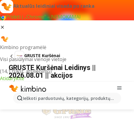
Aktualūs leidiniai visada po ranka
Pridėti į „Chrome“ – NEMOKAMAI
Kimbino programėlė
GRUSTE Kuršėnai
Visi pasiūlymai vienoje vietoje
GRUSTE Kuršėnai Leidinys ||
(14,1 tūkst. atsiliepimų)
2026.08.01 || akcijos
Atidarykite
REKLAMA
Ieškoti parduotuvių, kategorijų, produktų...