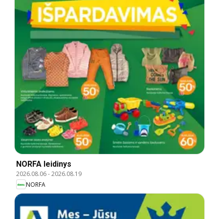
NORFA leidinys
2026.08.06
-
2026.08.19
NORFA