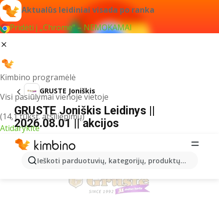
Aktualūs leidiniai visada po ranka
Pridėti į „Chrome“ – NEMOKAMAI
Kimbino programėlė
GRUSTE Joniškis
Visi pasiūlymai vienoje vietoje
GRUSTE Joniškis Leidinys ||
(14,1 tūkst. atsiliepimų)
2026.08.01 || akcijos
Atidarykite
REKLAMA
Ieškoti parduotuvių, kategorijų, produktų...