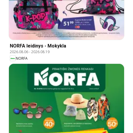
NORFA leidinys - Mokykla
2026.08.06
-
2026.08.19
NORFA