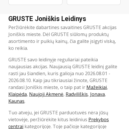
GRUSTE Joniškis Leidinys
Peržiūrėkite dabartines savaitines GRUSTE akcijas
Joniškis mieste. Dėl GRUSTE siūlomų produktų
asortimento ir puikių kainų, čia galite įsigyti viską,
ko reikia.
GRUSTE savo leidinyje reguliariai pateikia
naujausias akcijas. Naujausią GRUSTE leidinį galite
rasti jau šiandien, kuris galioja nuo 2026.08.01 -
2026.08.10. Kaip jau tikriausiai žinote, GRUSTE
randasi Joniškis mieste, o taip pat ir
Mažeikiai
,
Klaipėda
,
Naujoji Akmenė
,
Radviliškis
,
Jonava
,
Kaunas
.
Tuo atveju, jei GRUSTE parduotuvės nėra jūsų
vietovėje, peržiūrėkite kitus leidinius
Prekybos
centrai
kategorijoje. Toje pačioje kategorijoje