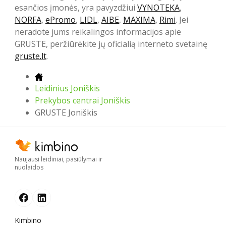
esančios įmonės, yra pavyzdžiui
VYNOTEKA
,
NORFA
,
ePromo
,
LIDL
,
AIBE
,
MAXIMA
,
Rimi
. Jei
neradote jums reikalingos informacijos apie
GRUSTE, peržiūrėkite jų oficialią interneto svetainę
gruste.lt
.
Leidinius Joniškis
Prekybos centrai Joniškis
GRUSTE Joniškis
Naujausi leidiniai, pasiūlymai ir
nuolaidos
Kimbino