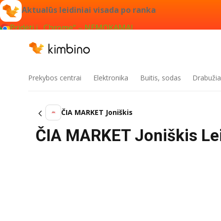
Aktualūs leidiniai visada po ranka
Pridėti į „Chrome“ – NEMOKAMAI
Prekybos centrai
Elektronika
Buitis, sodas
Drabužiai
ČIA MARKET Joniškis
ČIA MARKET Joniškis Leid