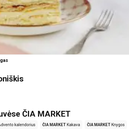
ogas
oniškis
otuvėse ČIA MARKET
dvento kalendorius
ČIA MARKET
Kakava
ČIA MARKET
Knygos