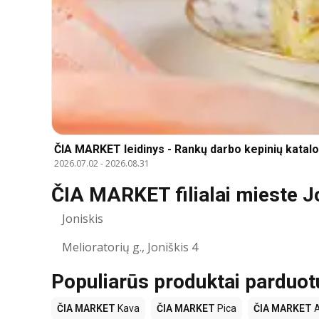
ČIA MARKET leidinys - Rankų darbo kepinių katal
2026.07.02
-
2026.08.31
ČIA MARKET filialai mieste J
Joniskis
Melioratorių g., Joniškis 4
Populiarūs produktai pardu
ČIA MARKET
Kava
ČIA MARKET
Pica
ČIA MARKET
A