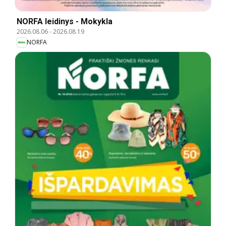
NORFA leidinys - Mokykla
2026.08.06
-
2026.08.19
NORFA