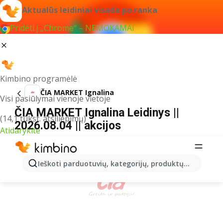
Aktualūs leidiniai visada po ranka
Pridėti į „Chrome“ – NEMOKAMAI
Kimbino programėlė
ČIA MARKET Ignalina
Visi pasiūlymai vienoje vietoje
ČIA MARKET Ignalina Leidinys ||
(14,1 tūkst. atsiliepimų)
2026.08.04 || akcijos
Atidarykite
REKLAMA
Ieškoti parduotuvių, kategorijų, produktų...