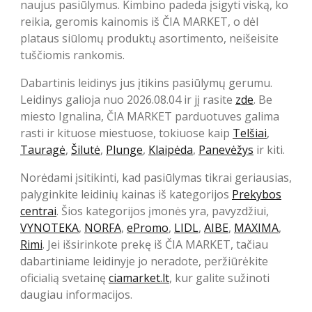
naujus pasiūlymus. Kimbino padeda įsigyti viską, ko
reikia, geromis kainomis iš ČIA MARKET, o dėl
plataus siūlomų produktų asortimento, neišeisite
tuščiomis rankomis.
Dabartinis leidinys jus įtikins pasiūlymų gerumu.
Leidinys galioja nuo 2026.08.04 ir jį rasite
zde
. Be
miesto Ignalina, ČIA MARKET parduotuves galima
rasti ir kituose miestuose, tokiuose kaip
Telšiai
,
Tauragė
,
Šilutė
,
Plunge
,
Klaipėda
,
Panevėžys
ir kiti.
Norėdami įsitikinti, kad pasiūlymas tikrai geriausias,
palyginkite leidinių kainas iš kategorijos
Prekybos
centrai
. Šios kategorijos įmonės yra, pavyzdžiui,
VYNOTEKA
,
NORFA
,
ePromo
,
LIDL
,
AIBE
,
MAXIMA
,
Rimi
. Jei išsirinkote prekę iš ČIA MARKET, tačiau
dabartiniame leidinyje jo neradote, peržiūrėkite
oficialią svetainę
ciamarket.lt
, kur galite sužinoti
daugiau informacijos.