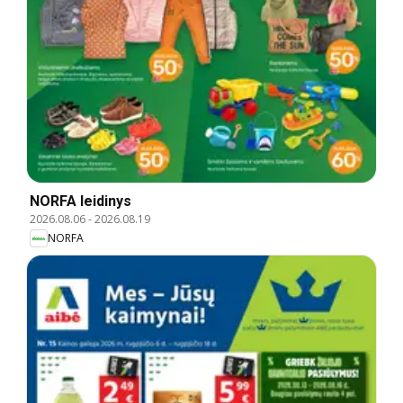
NORFA leidinys
2026.08.06
-
2026.08.19
NORFA