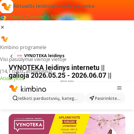
Aktualūs leidiniai visada po ranka
Pridėti į „Chrome“ – NEMOKAMAI
Kimbino programėlė
VYNOTEKA leidinys
Visi pasiūlymai vienoje vietoje
VYNOTEKA leidinys internetu ||
(14,1 tūkst. atsiliepimų)
galioja 2026.05.25 - 2026.06.07 ||
Atidarykite
REKLAMA
Ieškoti parduotuvių, kategorijų, produktų...
Pasirinkite miestą