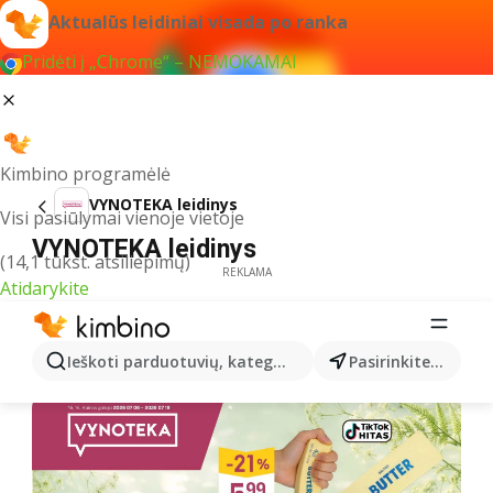
Aktualūs leidiniai visada po ranka
Pridėti į „Chrome“ – NEMOKAMAI
Kimbino programėlė
VYNOTEKA leidinys
Visi pasiūlymai vienoje vietoje
VYNOTEKA leidinys
(14,1 tūkst. atsiliepimų)
REKLAMA
Atidarykite
Ieškoti parduotuvių, kategorijų, produktų...
Pasirinkite miestą