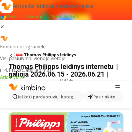
Aktualūs leidiniai visada po ranka
Pridėti į „Chrome“ – NEMOKAMAI
Kimbino programėlė
Thomas Philipps leidinys
Visi pasiūlymai vienoje vietoje
Thomas Philipps leidinys internetu ||
(14,1 tūkst. atsiliepimų)
galioja 2026.06.15 - 2026.06.21 ||
Atidarykite
REKLAMA
Ieškoti parduotuvių, kategorijų, produktų...
Pasirinkite miestą