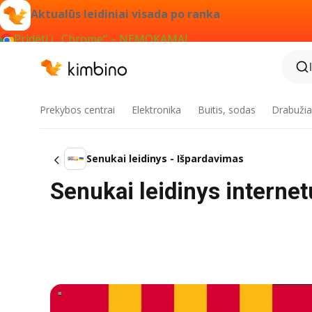
Aktualūs leidiniai visada po ranka
Pridėti į „Chrome“ – NEMOKAMAI
Prekybos centrai
Elektronika
Buitis, sodas
Drabužiai
Senukai leidinys - Išpardavimas
Senukai leidinys internetu