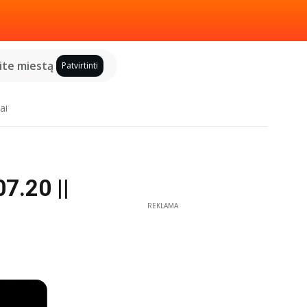
kite miestą
Patvirtinti
ai
7.20 ||
REKLAMA