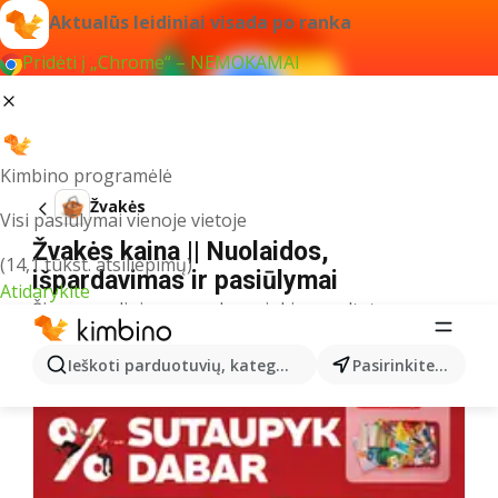
Aktualūs leidiniai visada po ranka
Pridėti į „Chrome“ – NEMOKAMAI
Kimbino programėlė
Žvakės
Visi pasiūlymai vienoje vietoje
Žvakės kaina || Nuolaidos,
(14,1 tūkst. atsiliepimų)
išpardavimas ir pasiūlymai
Atidarykite
Šiuo pavadinimu neradome jokių rezultatų
Kiti leidiniai šioje kategorijoje
Ieškoti parduotuvių, kategorijų, produktų...
Pasirinkite miestą