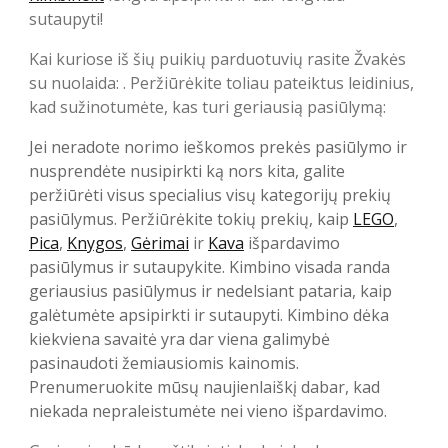
sutaupyti!
Kai kuriose iš šių puikių parduotuvių rasite Žvakės
su nuolaida: . Peržiūrėkite toliau pateiktus leidinius,
kad sužinotumėte, kas turi geriausią pasiūlymą:
Jei neradote norimo ieškomos prekės pasiūlymo ir
nusprendėte nusipirkti ką nors kita, galite
peržiūrėti visus specialius visų kategorijų prekių
pasiūlymus. Peržiūrėkite tokių prekių, kaip
LEGO
,
Pica
,
Knygos
,
Gėrimai
ir
Kava
išpardavimo
pasiūlymus ir sutaupykite. Kimbino visada randa
geriausius pasiūlymus ir nedelsiant pataria, kaip
galėtumėte apsipirkti ir sutaupyti. Kimbino dėka
kiekviena savaitė yra dar viena galimybė
pasinaudoti žemiausiomis kainomis.
Prenumeruokite mūsų naujienlaiškį dabar, kad
niekada nepraleistumėte nei vieno išpardavimo.