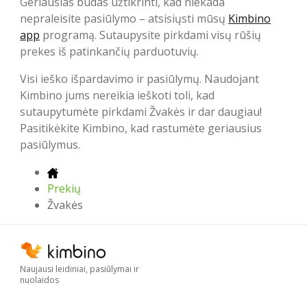
Geriausias būdas užtikrinti, kad niekada
nepraleisite pasiūlymo – atsisiųsti mūsų
Kimbino
app
programą. Sutaupysite pirkdami visų rūšių
prekes iš patinkančių parduotuvių.
Visi ieško išpardavimo ir pasiūlymų. Naudojant
Kimbino jums nereikia ieškoti toli, kad
sutaupytumėte pirkdami Žvakės ir dar daugiau!
Pasitikėkite Kimbino, kad rastumėte geriausius
pasiūlymus.
Prekių
Žvakės
Naujausi leidiniai, pasiūlymai ir
nuolaidos