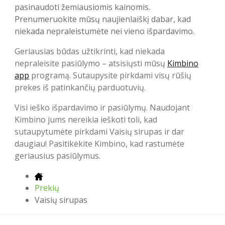
pasinaudoti žemiausiomis kainomis.
Prenumeruokite mūsų naujienlaiškį dabar, kad
niekada nepraleistumėte nei vieno išpardavimo.
Geriausias būdas užtikrinti, kad niekada
nepraleisite pasiūlymo – atsisiųsti mūsų
Kimbino
app
programą. Sutaupysite pirkdami visų rūšių
prekes iš patinkančių parduotuvių.
Visi ieško išpardavimo ir pasiūlymų. Naudojant
Kimbino jums nereikia ieškoti toli, kad
sutaupytumėte pirkdami Vaisių sirupas ir dar
daugiau! Pasitikėkite Kimbino, kad rastumėte
geriausius pasiūlymus.
Prekių
Vaisių sirupas