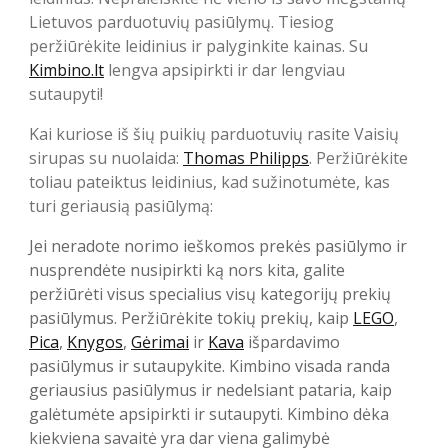
Lietuvos parduotuvių pasiūlymų. Tiesiog
peržiūrėkite leidinius ir palyginkite kainas. Su
Kimbino.lt
lengva apsipirkti ir dar lengviau
sutaupyti!
Kai kuriose iš šių puikių parduotuvių rasite Vaisių
sirupas su nuolaida:
Thomas Philipps
. Peržiūrėkite
toliau pateiktus leidinius, kad sužinotumėte, kas
turi geriausią pasiūlymą:
Jei neradote norimo ieškomos prekės pasiūlymo ir
nusprendėte nusipirkti ką nors kita, galite
peržiūrėti visus specialius visų kategorijų prekių
pasiūlymus. Peržiūrėkite tokių prekių, kaip
LEGO
,
Pica
,
Knygos
,
Gėrimai
ir
Kava
išpardavimo
pasiūlymus ir sutaupykite. Kimbino visada randa
geriausius pasiūlymus ir nedelsiant pataria, kaip
galėtumėte apsipirkti ir sutaupyti. Kimbino dėka
kiekviena savaitė yra dar viena galimybė