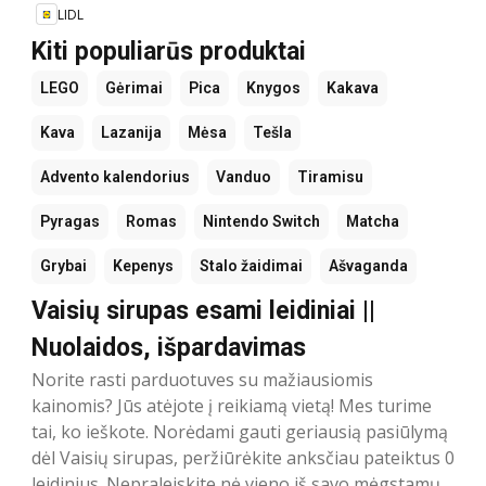
LIDL
Kiti populiarūs produktai
LEGO
Gėrimai
Pica
Knygos
Kakava
Kava
Lazanija
Mėsa
Tešla
Advento kalendorius
Vanduo
Tiramisu
Pyragas
Romas
Nintendo Switch
Matcha
Grybai
Kepenys
Stalo žaidimai
Ašvaganda
Vaisių sirupas esami leidiniai ||
Nuolaidos, išpardavimas
Norite rasti parduotuves su mažiausiomis
kainomis? Jūs atėjote į reikiamą vietą! Mes turime
tai, ko ieškote. Norėdami gauti geriausią pasiūlymą
dėl Vaisių sirupas, peržiūrėkite anksčiau pateiktus 0
leidinius. Nepraleiskite nė vieno iš savo mėgstamų