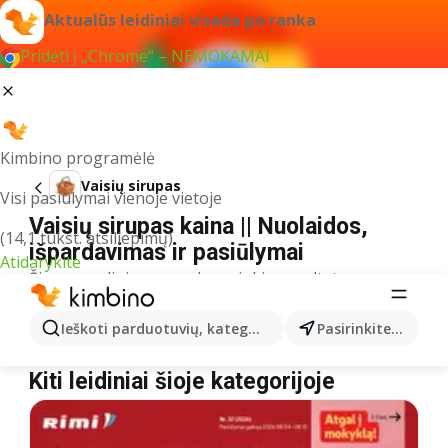
Aktualūs leidiniai visada po ranka
Pridėti į „Chrome“ – NEMOKAMAI
Kimbino programėlė
Vaisių sirupas
Visi pasiūlymai vienoje vietoje
Vaisių sirupas kaina || Nuolaidos,
(14,1 tūkst. atsiliepimų)
išpardavimas ir pasiūlymai
Atidarykite
Šiuo pavadinimu neradome jokių rezultatų
Akcija Vaisių sirupas – kur nusipirkti?
Ieškoti parduotuvių, kategorijų, produktų...
Pasirinkite miestą
MAXIMA
Vaisių sirupas
Kiti leidiniai šioje kategorijoje