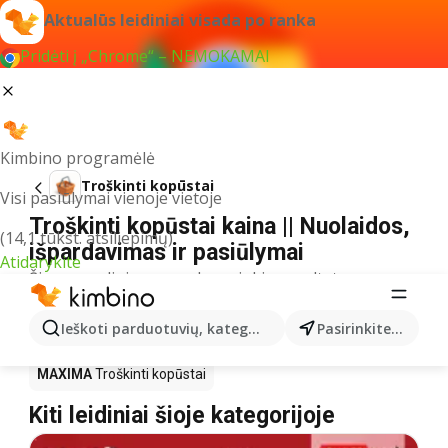
Aktualūs leidiniai visada po ranka
Pridėti į „Chrome“ – NEMOKAMAI
Kimbino programėlė
Troškinti kopūstai
Visi pasiūlymai vienoje vietoje
Troškinti kopūstai kaina || Nuolaidos,
(14,1 tūkst. atsiliepimų)
išpardavimas ir pasiūlymai
Atidarykite
Šiuo pavadinimu neradome jokių rezultatų
Akcija Troškinti kopūstai – kur
Ieškoti parduotuvių, kategorijų, produktų...
Pasirinkite miestą
nusipirkti?
MAXIMA
Troškinti kopūstai
Kiti leidiniai šioje kategorijoje