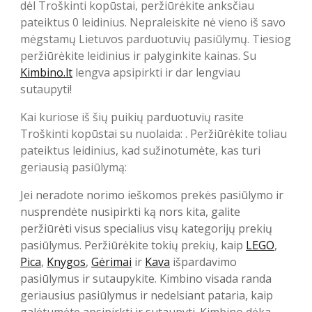
dėl Troškinti kopūstai, peržiūrėkite anksčiau
pateiktus 0 leidinius. Nepraleiskite nė vieno iš savo
mėgstamų Lietuvos parduotuvių pasiūlymų. Tiesiog
peržiūrėkite leidinius ir palyginkite kainas. Su
Kimbino.lt
lengva apsipirkti ir dar lengviau
sutaupyti!
Kai kuriose iš šių puikių parduotuvių rasite
Troškinti kopūstai su nuolaida: . Peržiūrėkite toliau
pateiktus leidinius, kad sužinotumėte, kas turi
geriausią pasiūlymą:
Jei neradote norimo ieškomos prekės pasiūlymo ir
nusprendėte nusipirkti ką nors kita, galite
peržiūrėti visus specialius visų kategorijų prekių
pasiūlymus. Peržiūrėkite tokių prekių, kaip
LEGO
,
Pica
,
Knygos
,
Gėrimai
ir
Kava
išpardavimo
pasiūlymus ir sutaupykite. Kimbino visada randa
geriausius pasiūlymus ir nedelsiant pataria, kaip