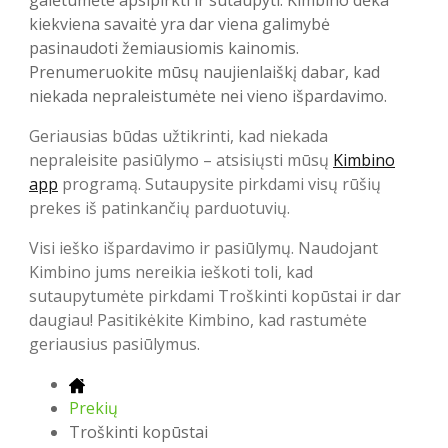
galėtumėte apsipirkti ir sutaupyti. Kimbino dėka
kiekviena savaitė yra dar viena galimybė
pasinaudoti žemiausiomis kainomis.
Prenumeruokite mūsų naujienlaiškį dabar, kad
niekada nepraleistumėte nei vieno išpardavimo.
Geriausias būdas užtikrinti, kad niekada
nepraleisite pasiūlymo – atsisiųsti mūsų
Kimbino
app
programą. Sutaupysite pirkdami visų rūšių
prekes iš patinkančių parduotuvių.
Visi ieško išpardavimo ir pasiūlymų. Naudojant
Kimbino jums nereikia ieškoti toli, kad
sutaupytumėte pirkdami Troškinti kopūstai ir dar
daugiau! Pasitikėkite Kimbino, kad rastumėte
geriausius pasiūlymus.
Prekių
Troškinti kopūstai