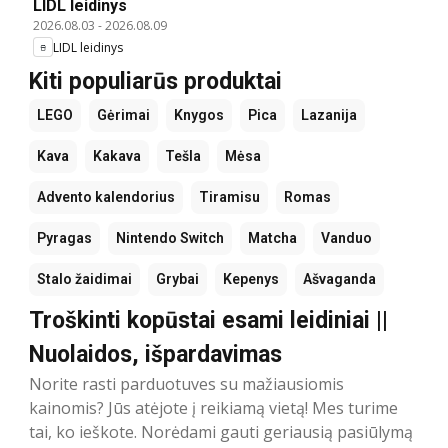
LIDL leidinys
2026.08.03
-
2026.08.09
LIDL leidinys
Kiti populiarūs produktai
LEGO
Gėrimai
Knygos
Pica
Lazanija
Kava
Kakava
Tešla
Mėsa
Advento kalendorius
Tiramisu
Romas
Pyragas
Nintendo Switch
Matcha
Vanduo
Stalo žaidimai
Grybai
Kepenys
Ašvaganda
Troškinti kopūstai esami leidiniai ||
Nuolaidos, išpardavimas
Norite rasti parduotuves su mažiausiomis
kainomis? Jūs atėjote į reikiamą vietą! Mes turime
tai, ko ieškote. Norėdami gauti geriausią pasiūlymą