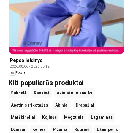
Pepco leidinys
2026.08.06
-
2026.08.12
Pepco
Kiti populiarūs produktai
Suknelė
Rankinė
Akiniai nuo saulės
Apatinis trikotažas
Akiniai
Drabužiai
Marškinėliai
Kojinės
Megztinis
Lagaminas
Džinsai
Kelnes
Pižama
Kuprinė
Džemperis