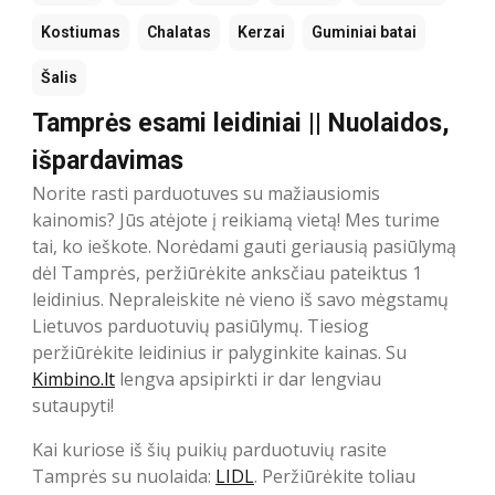
Kostiumas
Chalatas
Kerzai
Guminiai batai
Šalis
Tamprės esami leidiniai || Nuolaidos,
išpardavimas
Norite rasti parduotuves su mažiausiomis
kainomis? Jūs atėjote į reikiamą vietą! Mes turime
tai, ko ieškote. Norėdami gauti geriausią pasiūlymą
dėl Tamprės, peržiūrėkite anksčiau pateiktus 1
leidinius. Nepraleiskite nė vieno iš savo mėgstamų
Lietuvos parduotuvių pasiūlymų. Tiesiog
peržiūrėkite leidinius ir palyginkite kainas. Su
Kimbino.lt
lengva apsipirkti ir dar lengviau
sutaupyti!
Kai kuriose iš šių puikių parduotuvių rasite
Tamprės su nuolaida:
LIDL
. Peržiūrėkite toliau