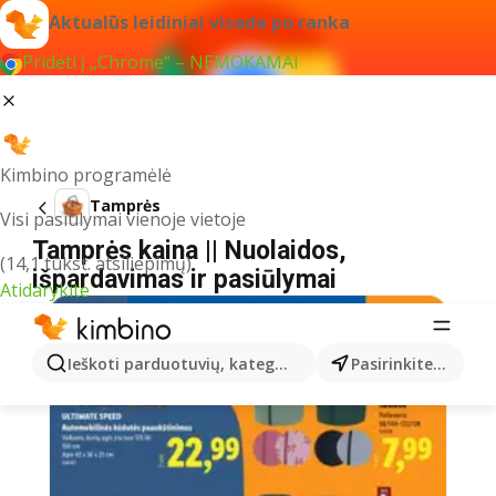
Aktualūs leidiniai visada po ranka
Pridėti į „Chrome“ – NEMOKAMAI
Kimbino programėlė
Tamprės
Visi pasiūlymai vienoje vietoje
Tamprės kaina || Nuolaidos,
(14,1 tūkst. atsiliepimų)
išpardavimas ir pasiūlymai
Atidarykite
Ieškoti parduotuvių, kategorijų, produktų...
Pasirinkite miestą