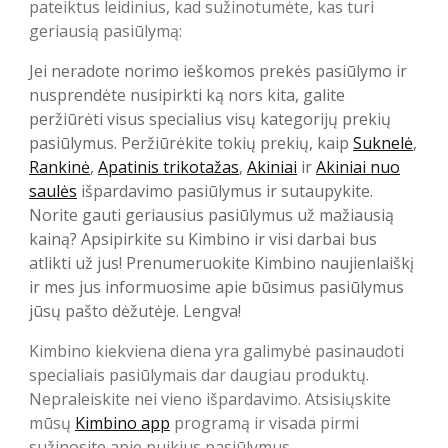
pateiktus leidinius, kad sužinotumėte, kas turi
geriausią pasiūlymą:
Jei neradote norimo ieškomos prekės pasiūlymo ir
nusprendėte nusipirkti ką nors kita, galite
peržiūrėti visus specialius visų kategorijų prekių
pasiūlymus. Peržiūrėkite tokių prekių, kaip
Suknelė
,
Rankinė
,
Apatinis trikotažas
,
Akiniai
ir
Akiniai nuo
saulės
išpardavimo pasiūlymus ir sutaupykite.
Norite gauti geriausius pasiūlymus už mažiausią
kainą? Apsipirkite su Kimbino ir visi darbai bus
atlikti už jus! Prenumeruokite Kimbino naujienlaiškį
ir mes jus informuosime apie būsimus pasiūlymus
jūsų pašto dėžutėje. Lengva!
Kimbino kiekviena diena yra galimybė pasinaudoti
specialiais pasiūlymais dar daugiau produktų.
Nepraleiskite nei vieno išpardavimo. Atsisiųskite
mūsų
Kimbino app
programą ir visada pirmi
sužinosite apie puikius pasiūlymus.