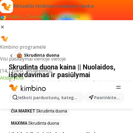
Aktualūs leidiniai visada po ranka
Pridėti į „Chrome“ – NEMOKAMAI
Kimbino programėlė
Skrudinta duona
Visi pasiūlymai vienoje vietoje
Skrudinta duona kaina || Nuolaidos,
(14,1 tūkst. atsiliepimų)
išpardavimas ir pasiūlymai
Atidarykite
Šiuo pavadinimu neradome jokių rezultatų
Akcija Skrudinta duona – kur
Ieškoti parduotuvių, kategorijų, produktų...
Pasirinkite miestą
nusipirkti?
ČIA MARKET
Skrudinta duona
MAXIMA
Skrudinta duona