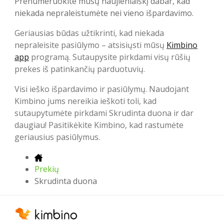
Prenumeruokite mūsų naujienlaiškį dabar, kad
niekada nepraleistumėte nei vieno išpardavimo.
Geriausias būdas užtikrinti, kad niekada
nepraleisite pasiūlymo – atsisiųsti mūsų
Kimbino
app
programą. Sutaupysite pirkdami visų rūšių
prekes iš patinkančių parduotuvių.
Visi ieško išpardavimo ir pasiūlymų. Naudojant
Kimbino jums nereikia ieškoti toli, kad
sutaupytumėte pirkdami Skrudinta duona ir dar
daugiau! Pasitikėkite Kimbino, kad rastumėte
geriausius pasiūlymus.
Prekių
Skrudinta duona