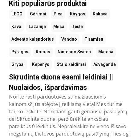
Kiti populiarūs produktai
LEGO
Gėrimai
Pica
Knygos
Kakava
Kava
Lazanija
Mėsa
Tešla
Advento kalendorius
Vanduo
Tiramisu
Pyragas
Romas
Nintendo Switch
Matcha
Grybai
Kepenys
Stalo žaidimai
Ašvaganda
Skrudinta duona esami leidiniai ||
Nuolaidos, išpardavimas
Norite rasti parduotuves su mažiausiomis
kainomis? Jūs atėjote į reikiamą vietą! Mes turime
tai, ko ieškote. Norėdami gauti geriausią pasiūlymą
dėl Skrudinta duona, peržiūrėkite anksčiau
pateiktus 0 leidinius. Nepraleiskite nė vieno iš savo
mėgstamų Lietuvos parduotuvių pasiūlymų. Tiesiog