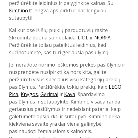
peržiūrėkite leidinius ir palyginkite kainas. Su
Kimbino.lt
lengva apsipirkti ir dar lengviau
sutaupyti!
Kai kuriose iš šių puikių parduotuvių rasite
Skrudinta duona su nuolaida:
LIDL
ir
NORFA
.
Peržiūrėkite toliau pateiktus leidinius, kad
sužinotumėte, kas turi geriausią pasiūlymą:
Jei neradote norimo ieškomos prekės pasiūlymo ir
nusprendėte nusipirkti ką nors kita, galite
peržiūrėti visus specialius visų kategorijų prekių
pasiūlymus. Peržiūrėkite tokių prekių, kaip
LEGO
,
Pica
,
Knygos
,
Gėrimai
ir
Kava
išpardavimo
pasiūlymus ir sutaupykite. Kimbino visada randa
geriausius pasiūlymus ir nedelsiant pataria, kaip
galėtumėte apsipirkti ir sutaupyti. Kimbino dėka
kiekviena savaitė yra dar viena galimybė
pasinaudoti žemiausiomis kainomis.