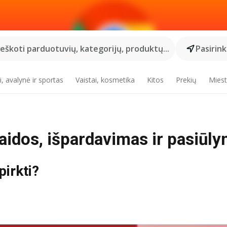
Ieškoti parduotuvių, kategorijų, produktų...
Pasirin
, avalynė ir sportas
Vaistai, kosmetika
Kitos
Prekių
Miest
laidos, išpardavimas ir pasiūly
pirkti?