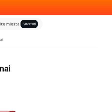
kite miestą
Patvirtinti
ai
mai