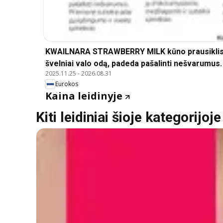
KWAILNARA STRAWBERRY MILK kūno prausiklis, 
švelniai valo odą, padeda pašalinti nešvarumus
2025.11.25
-
2026.08.31
Eurokos
Kaina leidinyje
Kiti leidiniai šioje kategorijoje