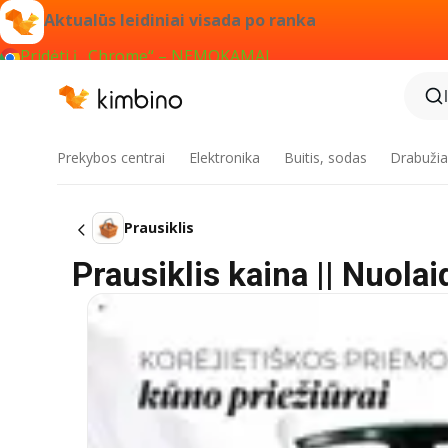
Aktualūs leidiniai visada po ranka
Pridėti į „Chrome“ – NEMOKAMAI
Prekybos centrai
Elektronika
Buitis, sodas
Drabužiai
Prausiklis
Prausiklis kaina || Nuola