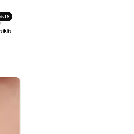
pis
19
iklis