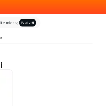
kite miestą
Patvirtinti
ai
i