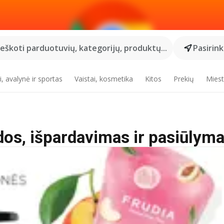
Ieškoti parduotuvių, kategorijų, produktų...
Pasirin
, avalynė ir sportas
Vaistai, kosmetika
Kitos
Prekių
Miest
idos, išpardavimas ir pasiūlyma